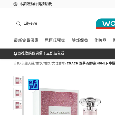
本期活動詳情請點我
下載app最高回饋$350
K beauty
Lilyeve
最新會員優惠
屈臣氏獨家
臉部保養
化妝品
激推換購優惠價！立即點我看
首頁
/
美體美髮
/
香水/香氛
/
女性香水
/
COACH 逐夢淡香精(40ML)-專