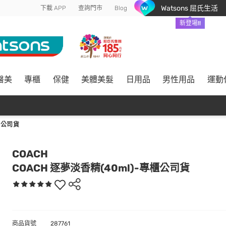
Watsons 屈氏生活
下載 APP
查詢門市
Blog
新登場!!
醫美
專櫃
保健
美體美髮
日用品
男性用品
運動
櫃公司貨
COACH
COACH 逐夢淡香精(40ml)-專櫃公司貨
商品貨號
287761