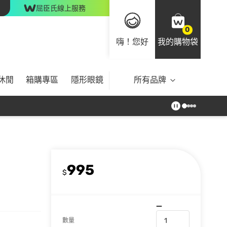
屈臣氏線上服務
0
嗨！您好
我的購物袋
休閒
箱購專區
隱形眼鏡
所有品牌
995
$
數量