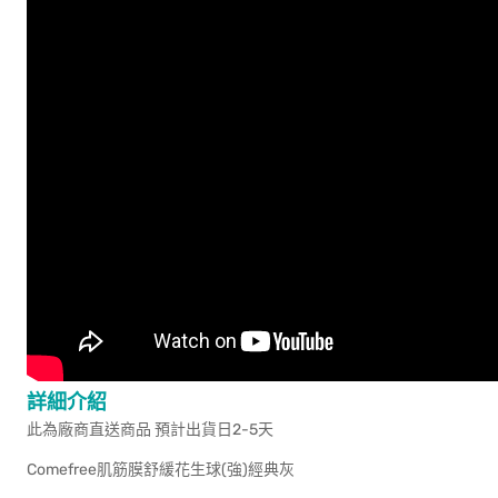
詳細介紹
此為廠商直送商品 預計出貨日2-5天
Comefree肌筋膜舒緩花生球(強)經典灰