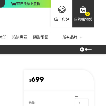
屈臣氏線上服務
0
嗨！您好
我的購物袋
休閒
箱購專區
隱形眼鏡
所有品牌
699
$
數量