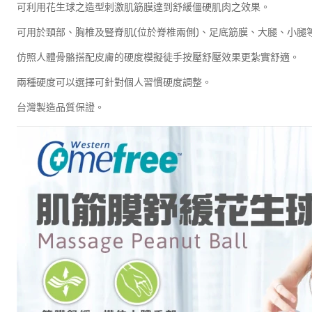
可利用花生球之造型刺激肌筋膜達到舒緩僵硬肌肉之效果。
可用於頸部、胸椎及豎脊肌(位於脊椎兩側)、足底筋膜、大腿、小腿
仿照人體骨骼搭配皮膚的硬度模擬徒手按壓舒壓效果更紮實舒適。
兩種硬度可以選擇可針對個人習慣硬度調整。
台灣製造品質保證。