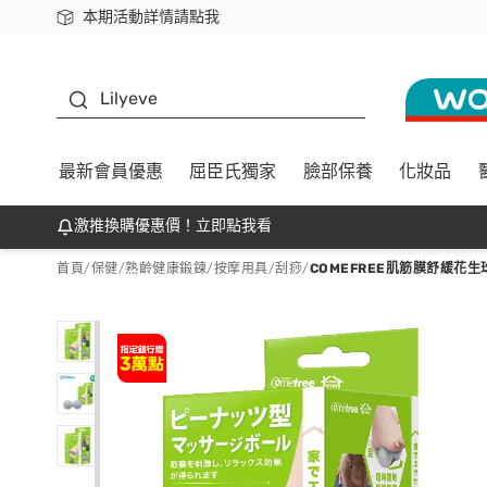
本期活動詳情請點我
下載app最高回饋$350
K beauty
Lilyeve
最新會員優惠
屈臣氏獨家
臉部保養
化妝品
激推換購優惠價！立即點我看
首頁
/
保健
/
熟齡健康鍛鍊
/
按摩用具/刮痧
/
COMEFREE肌筋膜舒緩花生