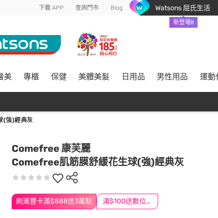
Watsons 屈氏生活
下載 APP
查詢門市
Blog
新登場!!
醫美
專櫃
保健
美體美髮
日用品
男性用品
運動
球(強)經典灰
Comefree 康芙麗
Comefree肌筋膜舒緩花生球(強)經典灰
刷滙豐卡滿$888送3萬點
滿$100送數位印花