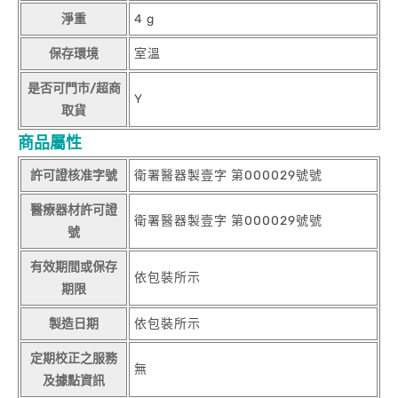
淨重
4 g
保存環境
室溫
是否可門市/超商
Y
取貨
商品屬性
許可證核准字號
衛署醫器製壹字 第000029號號
醫療器材許可證
衛署醫器製壹字 第000029號號
號
有效期間或保存
依包裝所示
期限
製造日期
依包裝所示
定期校正之服務
無
及據點資訊