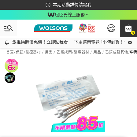
下載app最高回饋$350
本期活動詳情請點我
屈臣氏線上服務
0
激推換購優惠價！立即點我看
激推換購優惠價！立即點我看
下單選閃電送 1小時到貨！領神券
首頁
/
保健
/
醫療器材 / 用品 / 乙類成藥
/
醫療器材 / 用品 / 乙類成藥其他
/
中衛