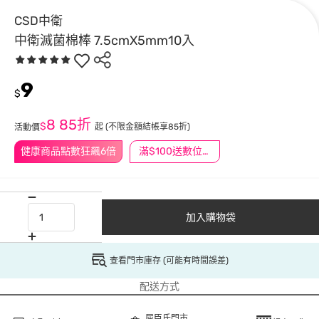
CSD中衛
中衛滅菌棉棒 7.5cmX5mm10入
9
$
8
85折
$
起
(不限金額結帳享85折)
活動價
健康商品點數狂飆6倍
滿$100送數位印花
加入購物袋
查看門市庫存 (可能有時間誤差)
配送方式
屈臣氏門市