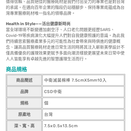
值得信賴、品質絕佳的醫療耗材是我們付出全力的專業也是對台灣
的承諾。在邁向百年企業的階段仍站穩腳步、保持專業底蘊成為台
灣專業醫療耗材唯一指名的領導品牌。
Health in Style——
活出健康新時尚
當全球環境不斷變遷加劇空汙、人口老化問題更經歷SARS、
Covid-19等疾病演化大幅提升人們對自我健康照護的意識。為此我
們持續思索醫療產業多元的可能性為社會帶來與時俱進的健康概
念、讓高品質醫療耗材走進日常生活同時將其注入嶄新美學設計不
僅具備優良的護理效果更賦予多面向潮流樣貌更展望未來日常中使
人人皆能享有卓越先進的智慧護理生活而行。
商品規格
商品簡述
中衛滅菌棉棒 7.5cmX5mm10入
品牌
CSD中衛
規格
個
原產地
台灣
深、寬、高
7.5x0.5x13.5cm