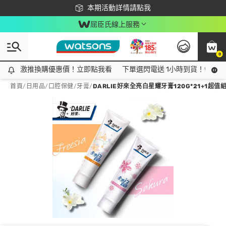
下載app最高回饋$350
本期活動詳情請點我
屈臣氏線上服務
0
激推換購優惠價！立即點我看
激推換購優惠價！立即點我看
下單選閃電送 1小時到貨！領神券
首頁
/
日用品
/
口腔保健
/
牙膏
/
DARLIE好來全亮白星耀牙膏120G*21+1超值