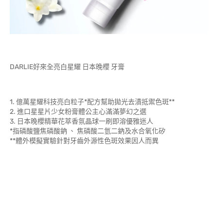
DARLIE好來全亮白星耀 日本晚櫻 牙膏
1. 億萬星耀科技亮白粒子*配方幫助拋光去漬抵禦色斑**
2. 進口星星片少女粉膏體公主心滿滿夢幻之選
3. 日本晚櫻精華花萃香氛晶球一刷即溶優雅迷人
*指磷酸鹽焦磷酸鈉 、 焦磷酸二氫二鈉及水合氧化矽
**體外模擬實驗針對牙齒外源性色斑效果因人而異