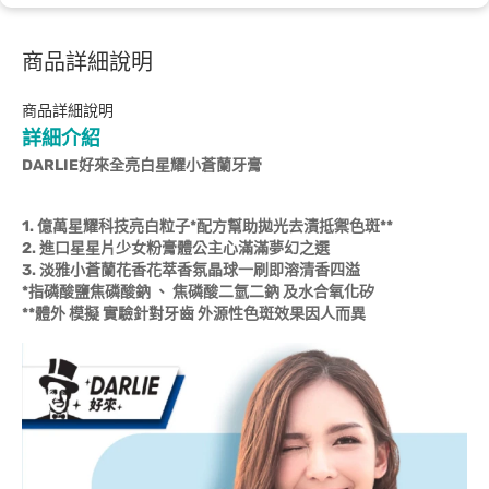
商品詳細說明
商品詳細說明
詳細介紹
DARLIE好來全亮白星耀小蒼蘭牙膏
1. 億萬星耀科技亮白粒子*配方幫助拋光去漬抵禦色斑**
2. 進口星星片少女粉膏體公主心滿滿夢幻之選
3. 淡雅小蒼蘭花香花萃香氛晶球一刷即溶清香四溢
*指磷酸鹽焦磷酸鈉 、 焦磷酸二氫二鈉 及水合氧化矽
**體外 模擬 實驗針對牙齒 外源性色斑效果因人而異