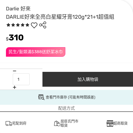
Darlie 好來
DARLIE好來全亮白星耀牙膏120g*21+1超值組
310
$
民生/髮類滿$388送舒潔冰巾
加入購物袋
查看門市庫存 (可能有時間誤差)
配送方式
屈臣氏門市
宅配到府
超商取貨
取貨