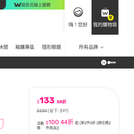
屈臣氏線上服務
0
嗨！您好
我的購物袋
休閒
箱購專區
隱形眼鏡
所有品牌
133
$
58折
$230
(省下: $97)
100
44折
$
起
(第2件5折 (請任選2
活動
價
件商品))