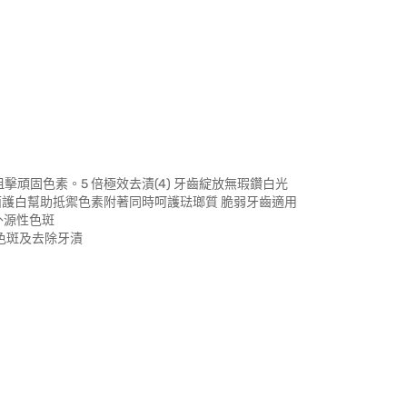
位狙擊頑固色素。5 倍極效去漬(4) 牙齒綻放無瑕鑽白光
3)全面護白幫助抵禦色素附著同時呵護琺瑯質 脆弱牙齒適用
外源性色斑
性色斑及去除牙漬