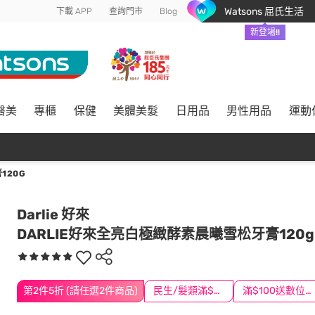
Watsons 屈氏生活
下載 APP
查詢門市
Blog
新登場!!
醫美
專櫃
保健
美體美髮
日用品
男性用品
運動
120G
Darlie 好來
DARLIE好來全亮白極緻酵素晨曦雪松牙膏120g
第2件5折 (請任選2件商品)
民生/髮類滿$388送舒潔冰巾
滿$100送數位印花