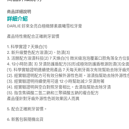
商品詳細說明
詳細介紹
DARLIE 好來全亮白極緻酵素晨曦雪松牙膏
產品特性需配合正確刷牙習慣
1. 科學實證 7 天煥白(1)
2. 新升級雙色配方溶漬(2)、防漬(3)
3. 活酵配方溶漬科技(2) 7 天煥白(1) 微米級泡泡覆蓋口腔角落全方
4. 12小時防漬( 3) 牙漬防護盾配方(5)形成極效防護盾根源防漬(
(1). 科學實驗證明連續使用產品 7 天每天刷牙兩次有效幫助去除牙齒
(2). 經實驗證明配方可有效分解外源性色斑。溶漬指幫助去除外源
(3). 經實驗證明持續使用可達 12 小時幫助減少牙漬附著
(4). 經實驗證明與空白對照牙膏相比。去漬指幫助去除牙漬
(5). 指含焦磷酸二氫二鈉和三聚磷酸五鈉的複合配方
產品僅針對牙齒外源性色斑效果因人而異
5. 配合正確刷牙習慣。
6. 新舊包裝隨機出貨