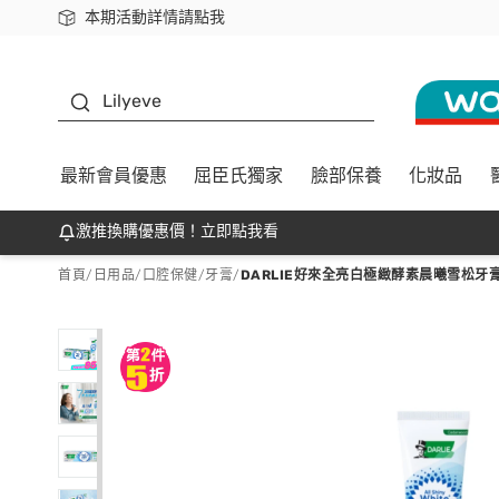
本期活動詳情請點我
下載app最高回饋$350
K beauty
Lilyeve
最新會員優惠
屈臣氏獨家
臉部保養
化妝品
激推換購優惠價！立即點我看
首頁
/
日用品
/
口腔保健
/
牙膏
/
DARLIE好來全亮白極緻酵素晨曦雪松牙膏