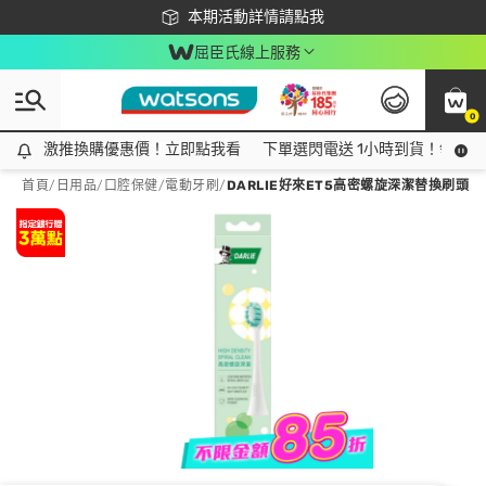
下載app最高回饋$350
本期活動詳情請點我
屈臣氏線上服務
0
激推換購優惠價！立即點我看
激推換購優惠價！立即點我看
下單選閃電送 1小時到貨！領神券
首頁
/
日用品
/
口腔保健
/
電動牙刷
/
DARLIE好來ET5高密螺旋深潔替換刷頭