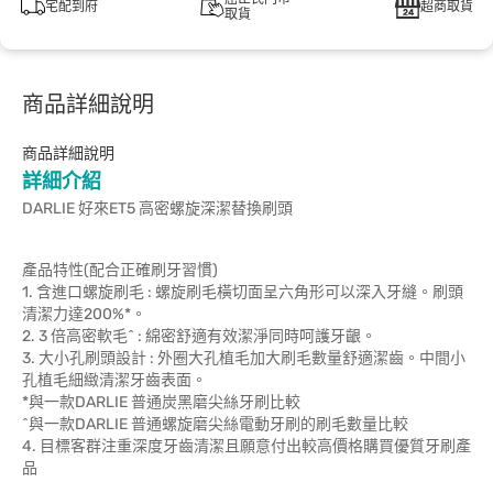
宅配到府
超商取貨
取貨
商品詳細說明
商品詳細說明
詳細介紹
DARLIE 好來ET5 高密螺旋深潔替換刷頭
產品特性(配合正確刷牙習慣)
1. 含進口螺旋刷毛 : 螺旋刷毛橫切面呈六角形可以深入牙縫。刷頭
清潔力達200%*。
2. 3 倍高密軟毛^ : 綿密舒適有效潔淨同時呵護牙齦。
3. 大小孔刷頭設計 : 外圈大孔植毛加大刷毛數量舒適潔齒。中間小
孔植毛細緻清潔牙齒表面。
*與一款DARLIE 普通炭黑磨尖絲牙刷比較
^與一款DARLIE 普通螺旋磨尖絲電動牙刷的刷毛數量比較
4. 目標客群注重深度牙齒清潔且願意付出較高價格購買優質牙刷產
品