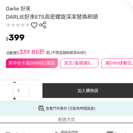
Darlie 好來
DARLIE好來ET5高密螺旋深潔替換刷頭
399
$
339
85折
$
起
(不限金額結帳享85折)
活動價
刷中信卡滿$888送3萬點
民生/髮類滿$388送舒潔冰巾
滿$100
加入購物袋
查看門市庫存 (可能有時間誤差)
配送方式
屈臣氏門市