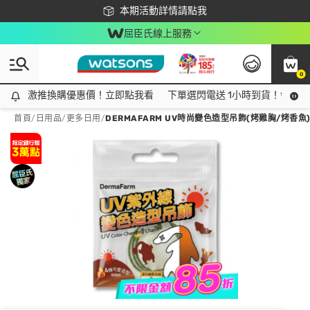
下載app最高回饋$350
本期活動詳情請點我
屈臣氏線上服務
0
激推換購優惠價！立即點我看
激推換購優惠價！立即點我看
下單選閃電送 1小時到貨！領神券
首頁
/
日用品
/
更多日用
/
DERMAFARM UV時尚變色造型吊飾(烤雞胸/烤香魚