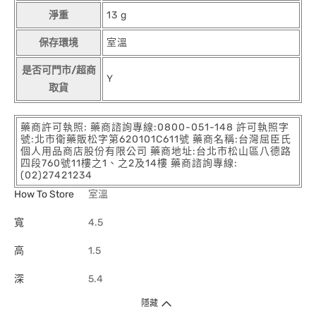
淨重
13 g
保存環境
室溫
是否可門市/超商
Y
取貨
藥商許可執照: 藥商諮詢專線:0800-051-148 許可執照字
號:北市衛藥販松字第620101C611號 藥商名稱:台灣屈臣氏
個人用品商店股份有限公司 藥商地址:台北市松山區八德路
四段760號11樓之1、之2及14樓 藥商諮詢專線:
(02)27421234
How To Store
室溫
寬
4.5
高
1.5
深
5.4
隱藏