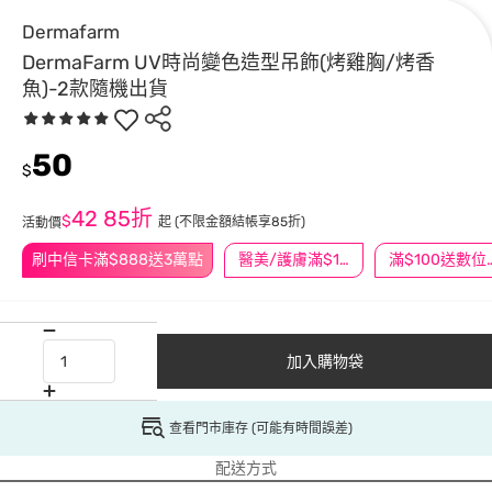
Dermafarm
DermaFarm UV時尚變色造型吊飾(烤雞胸/烤香
魚)-2款隨機出貨
50
$
42
85折
$
起
(不限金額結帳享85折)
活動價
刷中信卡滿$888送3萬點
醫美/護膚滿$1200送$200
滿$100
加入購物袋
查看門市庫存 (可能有時間誤差)
配送方式