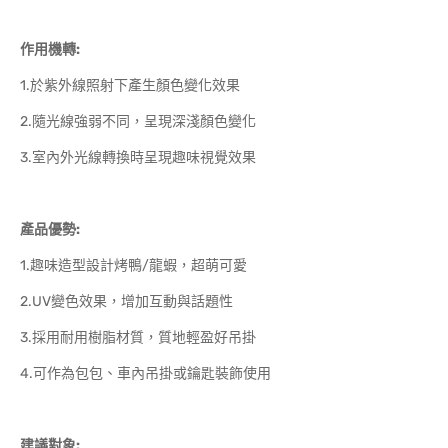
作用機轉:
1.於紫外線照射下產生顏色變化效果
2.隨光線強弱不同，呈現深淺顏色變化
3.室內外光線轉換時呈現趣味視覺效果
產品優勢:
1.趣味造型設計烤鴨/龍蝦，超萌可愛
2.UV變色效果，增加互動與話題性
3.採用耐用樹脂材質，質地輕盈好吊掛
4.可作為包包、車內吊掛或鑰匙裝飾使用
建議對象: