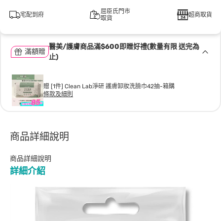
屈臣氏門市
宅配到府
超商取貨
取貨
醫美/護膚商品滿$600即贈好禮(數量有限 送完為
滿額贈
止)
贈 [1件] Clean Lab淨研 護膚卸妝洗臉巾42抽-箱購
條款及細則
商品詳細說明
商品詳細說明
詳細介紹