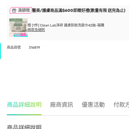
滿額贈
醫美/護膚商品滿$600即贈好禮(數量有限 送完為止)
贈 [1件] Clean Lab淨研 護膚卸妝洗臉巾42抽-箱購
條款及細則
商品貨號
316819
商品詳細說明
廠商資訊
優惠活動
付款
商品詳細說明