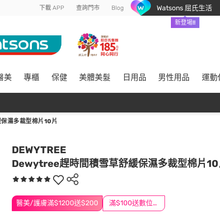
Watsons 屈氏生活
下載 APP
查詢門市
Blog
新登場!!
醫美
專櫃
保健
美體美髮
日用品
男性用品
運動
緩保濕多裁型棉片10片
DEWYTREE
Dewytree趕時間積雪草舒緩保濕多裁型棉片1
醫美/護膚滿$1200送$200
滿$100送數位印花