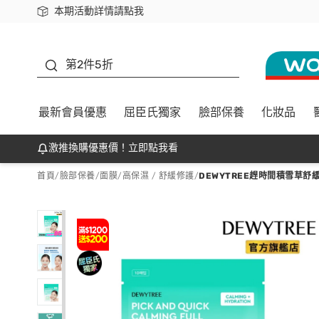
本期活動詳情請點我
下載app最高回饋$350
善存
第2件5折
最新會員優惠
屈臣氏獨家
臉部保養
化妝品
激推換購優惠價！立即點我看
首頁
/
臉部保養
/
面膜
/
高保濕 / 舒緩修護
/
DEWYTREE趕時間積雪草舒