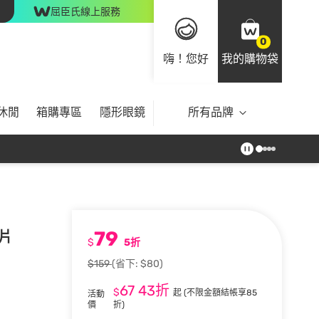
屈臣氏線上服務
0
嗨！您好
我的購物袋
休閒
箱購專區
隱形眼鏡
所有品牌
79
0片
$
5折
$159
(省下: $80)
67
43折
$
起
(不限金額結帳享85
活動
價
折)