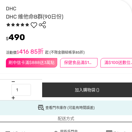
DHC
DHC 維他命B群(90日份)
490
$
416
85折
$
起
(不限金額結帳享85折)
活動價
刷中信卡滿$888送3萬點
保健食品滿$1200送$100
滿$100
加入購物袋 ()
查看門市庫存 (可能有時間誤差)
配送方式
屈臣氏門市