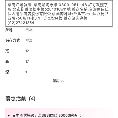
藥商許可執照: 藥商諮詢專線:0800-051-148 許可執照字
號:北市衛藥販松字第620101C611號 藥商名稱:台灣屈臣氏
個人用品商店股份有限公司 藥商地址:台北市松山區八德路
四段760號11樓之1、之2及14樓 藥商諮詢專線:
(02)27421234
產地
日本
儲存方式
室溫
寬
12
高
17
深
1
隱藏
優惠活動: (4)
★中國信託週五滿$888加贈30000點★