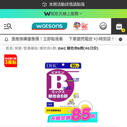
下載app最高回饋$350
本期活動詳情請點我
屈臣氏線上服務
0
激推換購優惠價！立即點我看
激推換購優惠價！立即點我看
下單選閃電送 1小時到貨！領神券
首頁
/
保健
/
營養補給
/
維他命B群
/
DHC 維他命B群(90日份)