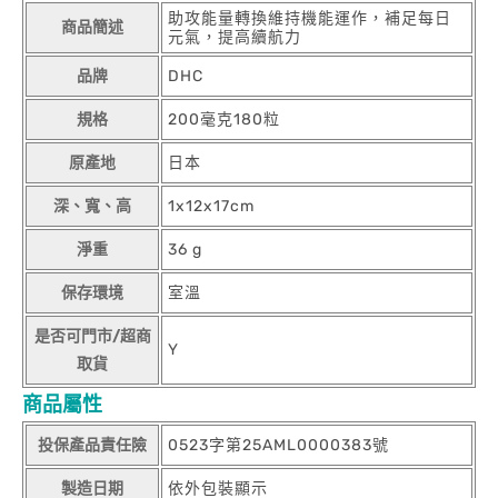
助攻能量轉換維持機能運作，補足每日
商品簡述
元氣，提高續航力
品牌
DHC
規格
200毫克180粒
原產地
日本
深、寬、高
1x12x17cm
淨重
36 g
保存環境
室溫
是否可門市/超商
Y
取貨
商品屬性
投保產品責任險
0523字第25AML0000383號
製造日期
依外包裝顯示