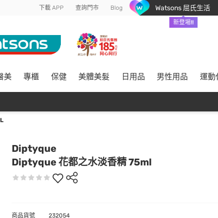
Watsons 屈氏生活
下載 APP
查詢門市
Blog
新登場!!
醫美
專櫃
保健
美體美髮
日用品
男性用品
運動
L
Diptyque
Diptyque 花都之水淡香精 75ml
商品貨號
232054