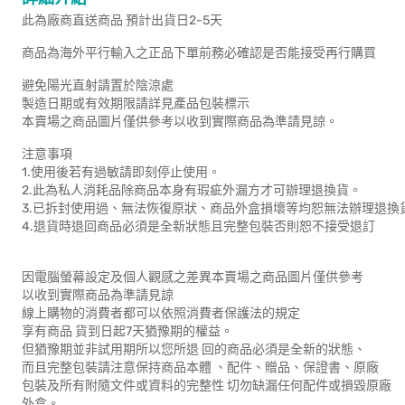
此為廠商直送商品 預計出貨日2-5天
商品為海外平行輸入之正品下單前務必確認是否能接受再行購買
避免陽光直射請置於陰涼處
製造日期或有效期限請詳見產品包裝標示
本賣場之商品圖片僅供參考以收到實際商品為準請見諒。
注意事項
1.使用後若有過敏請即刻停止使用。
2.此為私人消耗品除商品本身有瑕疵外漏方才可辦理退換貨。
3.已拆封使用過、無法恢復原狀、商品外盒損壞等均恕無法辦理退換
4.退貨時退回商品必須是全新狀態且完整包裝否則恕不接受退訂
因電腦螢幕設定及個人觀感之差異本賣場之商品圖片僅供參考
以收到實際商品為準請見諒
線上購物的消費者都可以依照消費者保護法的規定
享有商品 貨到日起7天猶豫期的權益。
但猶豫期並非試用期所以您所退 回的商品必須是全新的狀態、
而且完整包裝請注意保持商品本體 、配件、贈品、保證書、原廠
包裝及所有附隨文件或資料的完整性 切勿缺漏任何配件或損毀原廠
外盒。