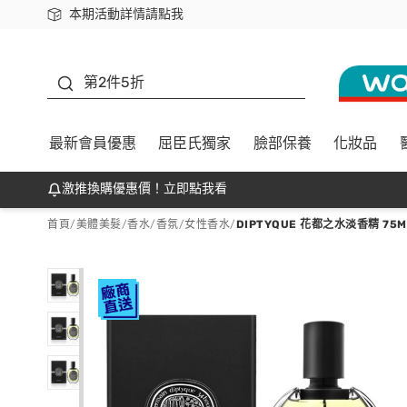
本期活動詳情請點我
下載app最高回饋$350
善存
第2件5折
最新會員優惠
屈臣氏獨家
臉部保養
化妝品
激推換購優惠價！立即點我看
首頁
/
美體美髮
/
香水/香氛
/
女性香水
/
DIPTYQUE 花都之水淡香精 75M