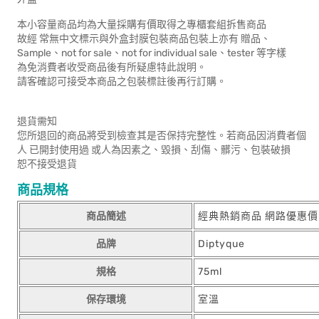
本小容量商品均為大量採購有價取得之專櫃套組拆售商品
故經 常無中文標示與外盒封膜包裝商品包裝上亦有 贈品、
Sample、not for sale、not for individual sale、tester 等字樣
為免消費者收受商品後有所疑慮特此說明。
請客確認可接受本商品之包裝標註後再行訂購。
退貨需知
您所退回的商品將受到檢查其是否保持完整性。若商品因消費者個
人 已開封使用過 或人為因素之、毀損、刮傷、髒污、包裝破損
恕不接受退貨
商品規格
商品簡述
經典熱銷商品 網路優惠價
品牌
Diptyque
規格
75ml
保存環境
室溫