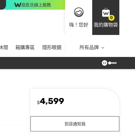
屈臣氏線上服務
0
嗨！您好
我的購物袋
休閒
箱購專區
隱形眼鏡
所有品牌
4,599
$
到貨通知我