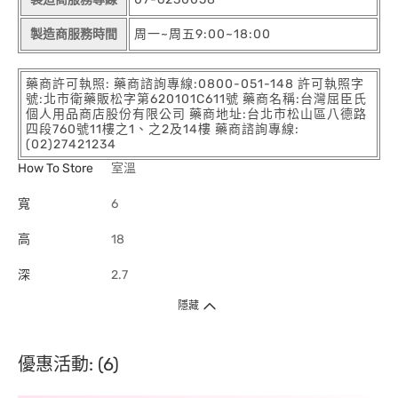
製造商服務時間
周一~周五9:00~18:00
藥商許可執照: 藥商諮詢專線:0800-051-148 許可執照字
號:北市衛藥販松字第620101C611號 藥商名稱:台灣屈臣氏
個人用品商店股份有限公司 藥商地址:台北市松山區八德路
四段760號11樓之1、之2及14樓 藥商諮詢專線:
(02)27421234
How To Store
室溫
寬
6
高
18
深
2.7
隱藏
優惠活動: (6)