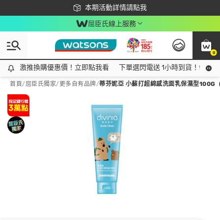
下載app最高回饋$350
本期活動詳情請點我
屈臣氏線上服務
0
激推換購優惠價！立即點我看
激推換購優惠價！立即點我看
下單選閃電送 1小時到貨！領神券
首頁
/
屈臣氏獨家
/
更多自有品牌
/
蒂芬妮亞 小蘇打超綿感洗面乳保濕型100G (D