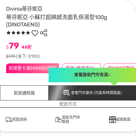
Divinia蒂芬妮亞
蒂芬妮亞 小蘇打超綿感洗面乳保濕型100g
(DINOTAENG)
79
$
45折
$179
(省下: $100)
刷滙豐卡滿$888送3萬點
醫美/護膚滿$1200送$200
滿$100
查看那些門市有貨
到貨通知我
查看門市庫存 (可能有時間誤差)
配送方式
屈臣氏門市
宅配到府
超商取貨
取貨