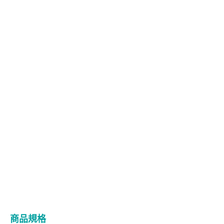
輕盈瞬卸
8種高保濕胺基酸輕盈好卸不殘留
水洗即淨
含親水系超微粒子一沖即淨零油感
植萃添加
微藻胺基酸與櫻花草萃取卸妝後肌膚
明亮光澤
商品規格