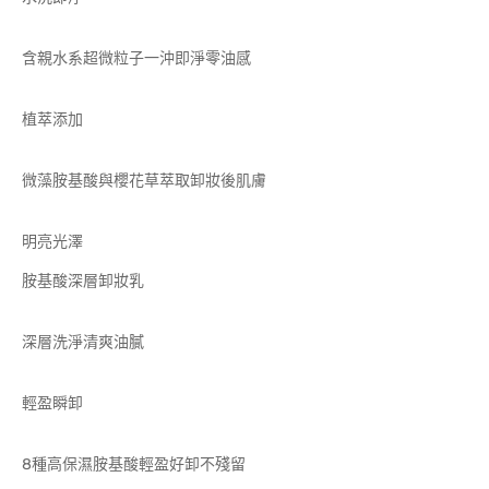
含親水系超微粒子一沖即淨零油感
植萃添加
微藻胺基酸與櫻花草萃取卸妝後肌膚
明亮光澤
胺基酸深層卸妝乳
深層洗淨清爽油膩
輕盈瞬卸
8種高保濕胺基酸輕盈好卸不殘留