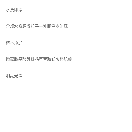
水洗即淨
含親水系超微粒子一沖即淨零油感
植萃添加
微藻胺基酸與櫻花草萃取卸妝後肌膚
明亮光澤
胺基酸深層卸妝乳
深層洗淨清爽油膩
輕盈瞬卸