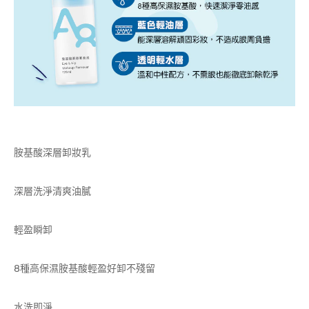
胺基酸深層卸妝乳
深層洗淨清爽油膩
輕盈瞬卸
8種高保濕胺基酸輕盈好卸不殘留
水洗即淨