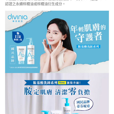
認證之永續棕櫚油或棕櫚油衍生成分。