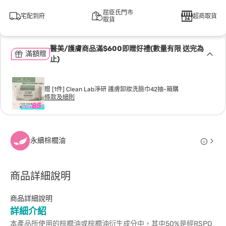
屈臣氏門市
宅配到府
超商取貨
取貨
醫美/護膚商品滿$600即贈好禮(數量有限 送完為
滿額贈
止)
贈 [1件] Clean Lab淨研 護膚卸妝洗臉巾42抽-箱購
條款及細則
永續棕櫚油
商品詳細說明
商品詳細說明
詳細介紹
本產品所使用的棕櫚油或棕櫚油衍生成分中，其中50%是經RSPO