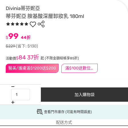
Divinia蒂芬妮亞
蒂芬妮亞 胺基酸深層卸妝乳 180ml
99
$
44折
$229
(省下: $130)
84
37折
$
起
(不限金額結帳享85折)
活動價
醫美/護膚滿$1200送$200
滿$100送數位印花
加入購物袋
查看門市庫存 (可能有時間誤差)
配送方式