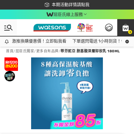
下載app最高回饋$350
本期活動詳情請點我
屈臣氏線上服務
0
激推換購優惠價！立即點我看
激推換購優惠價！立即點我看
下單選閃電送 1小時到貨！領神券
首頁
/
屈臣氏獨家
/
更多自有品牌
/
蒂芬妮亞 胺基酸深層卸妝乳 180ML