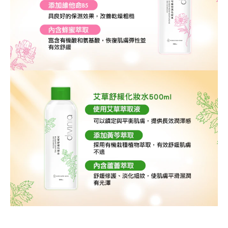
商品名稱: 蒂芬妮亞 薏仁潤白化妝水 500ml 商品名稱: 蒂芬妮亞