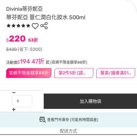
Divinia蒂芬妮亞
蒂芬妮亞 薏仁潤白化妝水 500ml
220
$
53折
$420
(省下: $200)
194
47折
$
起
(官網不限金額享88折)
活動價
官網不限金額享88折
第2件5折 (請任選2件商品)
醫美/護膚滿$1200送$200
加入購物袋
查看門市庫存 (可能有時間誤差)
配送方式