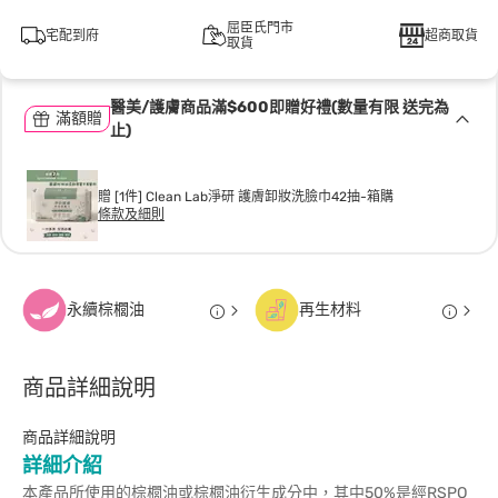
屈臣氏門市
宅配到府
超商取貨
取貨
醫美/護膚商品滿$600即贈好禮(數量有限 送完為
滿額贈
止)
贈 [1件] Clean Lab淨研 護膚卸妝洗臉巾42抽-箱購
條款及細則
永續棕櫚油
再生材料
商品詳細說明
商品詳細說明
詳細介紹
本產品所使用的棕櫚油或棕櫚油衍生成分中，其中50%是經RSPO