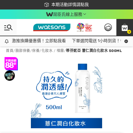
下載app最高回饋$350
本期活動詳情請點我
屈臣氏線上服務
0
激推換購優惠價！立即點我看
激推換購優惠價！立即點我看
下單選閃電送 1小時到貨！領神券
首頁
/
臉部保養
/
保養
/
化妝水 / 噴霧
/
蒂芬妮亞 薏仁潤白化妝水 500ML