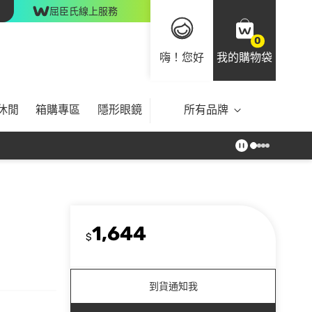
屈臣氏線上服務
0
嗨！您好
我的購物袋
休閒
箱購專區
隱形眼鏡
所有品牌
1,644
$
到貨通知我