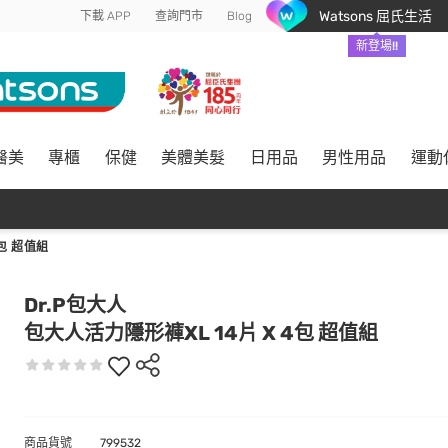
Watsons 屈氏生活
下載 APP
查詢門市
Blog
新登場!!
醫美
專櫃
保健
美體美髮
日用品
男性用品
運動
包 超值組
Dr.P包大人
包大人活力隱形褲XL 14片 X 4包 超值組
商品貨號
799532