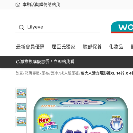
本期活動詳情請點我
下載app最高回饋$350
K beauty
Lilyeve
最新會員優惠
屈臣氏獨家
臉部保養
化妝品
激推換購優惠價！立即點我看
首頁
/
箱購專區
/
尿布/溼巾
/
成人紙尿褲
/
包大人活力隱形褲XL 14片 X 4