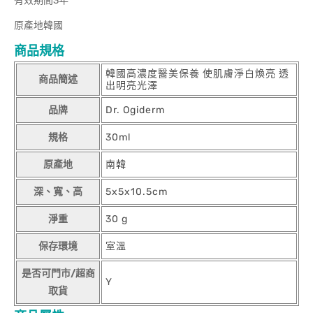
有效期間3年
原產地韓國
商品規格
韓國高濃度醫美保養 使肌膚淨白煥亮 透
商品簡述
出明亮光澤
品牌
Dr. Ogiderm
規格
30ml
原產地
南韓
深、寬、高
5x5x10.5cm
淨重
30 g
保存環境
室溫
是否可門市/超商
Y
取貨