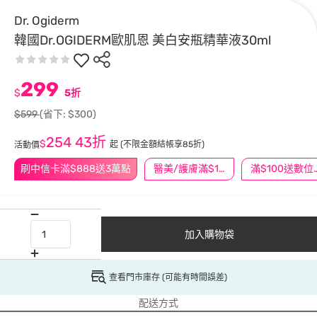
Dr. Ogiderm
韓國Dr.OGIDERM歐肌恩 美白安瓶精華液30ml
299
$
5折
$599
(省下: $300)
254
43折
$
起
(不限金額結帳享85折)
活動價
刷中信卡滿$888送3萬點
醫美/護膚滿$1200送$200
滿$100
加入購物袋
查看門市庫存 (可能有時間誤差)
配送方式