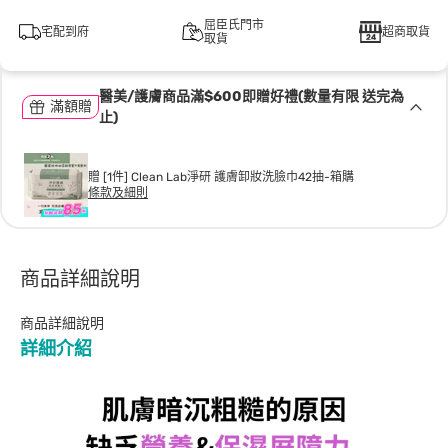
屈臣氏門市
宅配到府
超商取貨
取貨
醫美/護膚商品滿$600即贈好禮(數量有限 送完為
滿額贈
止)
贈 [1件] Clean Lab淨研 護膚卸妝洗臉巾42抽-箱購
條款及細則
商品詳細說明
商品詳細說明
詳細介紹