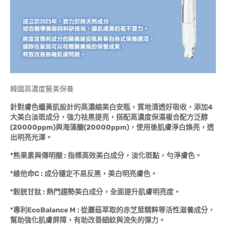
韓國高濃度醫美保養
針對膚色蠟黃肌設計的高濃縮美白安瓶，質地清透好吸收，添加4
大美白淡斑成分，強力祛黑提亮，搭配高濃度保濕複合配方泛醇
(20000ppm)與海藻醣(20000ppm)，使用後肌膚淨白煥亮，透
出明亮光澤。
*熊果素與傳明酸 : 指標高效美白成分，淡化斑點，勻淨膚色。
*維他命C : 成分穩定不易反黑，美白明亮膚色。
*穀胱甘肽 : 熱門趨勢美白成分，全面提升肌膚明亮度。
*專利EcoBalance M : 從蘑菇萃取的赤芝莖精粹等活性滋養成分，
幫助強化肌膚屏障，有助改善細紋與流失的彈力。