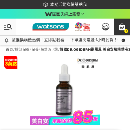
下載app最高回饋$350
本期活動詳情請點我
屈臣氏線上服務
0
激推換購優惠價！立即點我看
激推換購優惠價！立即點我看
下單選閃電送 1小時到貨！領神券
首頁
/
臉部保養
/
保養
/
精華液 /霜
/
韓國DR.OGIDERM歐肌恩 美白安瓶精華液3