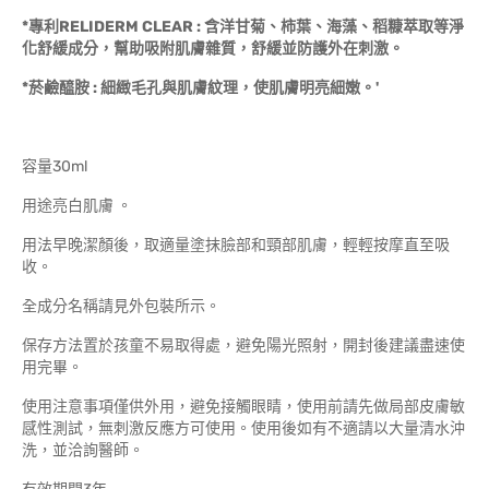
*專利RELIDERM CLEAR : 含洋甘菊、柿葉、海藻、稻糠萃取等淨
化舒緩成分，幫助吸附肌膚雜質，舒緩並防護外在刺激。
*菸鹼醯胺 : 細緻毛孔與肌膚紋理，使肌膚明亮細嫩。'
容量30ml
用途亮白肌膚 。
用法早晚潔顏後，取適量塗抹臉部和頸部肌膚，輕輕按摩直至吸
收。
全成分名稱請見外包裝所示。
保存方法置於孩童不易取得處，避免陽光照射，開封後建議盡速使
用完畢。
使用注意事項僅供外用，避免接觸眼睛，使用前請先做局部皮膚敏
感性測試，無刺激反應方可使用。使用後如有不適請以大量清水沖
洗，並洽詢醫師。