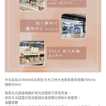
中文品名DURANCE朵昂思 珍木之林大地居家香氛噴霧(100ml)
規格100ml
使用方式直接噴撒於室內空間即可享受芳香。
保存方法請置於陰涼處請勿直接陽光照射以免變質。
溫馨提醒