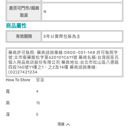
是否可門市/超商
N
取貨
商品屬性
有效期限
5年以實際包裝為主
藥商許可執照: 藥商諮詢專線:0800-051-148 許可執照字
號:北市衛藥販松字第620101C611號 藥商名稱:台灣屈臣氏
個人用品商店股份有限公司 藥商地址:台北市松山區八德路
四段760號11樓之1、之2及14樓 藥商諮詢專線:
(02)27421234
How To Store
室溫
寬
4
高
15
深
5
隱藏