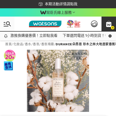
下載app最高回饋$350
本期活動詳情請點我
屈臣氏線上服務
0
激推換購優惠價！立即點我看
激推換購優惠價！立即點我看
下單選閃電送 1小時到貨！領神券
首頁
/
化妝品
/
香水/香氛
/
香氛噴霧
/
DURANCE朵昂思 珍木之林大地居家香氛噴