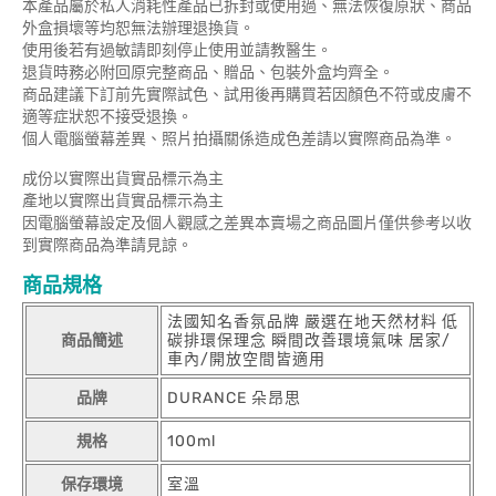
本產品屬於私人消耗性產品已拆封或使用過、無法恢復原狀、商品
外盒損壞等均恕無法辦理退換貨。
使用後若有過敏請即刻停止使用並請教醫生。
退貨時務必附回原完整商品、贈品、包裝外盒均齊全。
商品建議下訂前先實際試色、試用後再購買若因顏色不符或皮膚不
適等症狀恕不接受退換。
個人電腦螢幕差異、照片拍攝關係造成色差請以實際商品為準。
成份以實際出貨實品標示為主
產地以實際出貨實品標示為主
因電腦螢幕設定及個人觀感之差異本賣場之商品圖片僅供參考以收
到實際商品為準請見諒。
商品規格
法國知名香氛品牌 嚴選在地天然材料 低
商品簡述
碳排環保理念 瞬間改善環境氣味 居家/
車內/開放空間皆適用
品牌
DURANCE 朵昂思
規格
100ml
保存環境
室溫