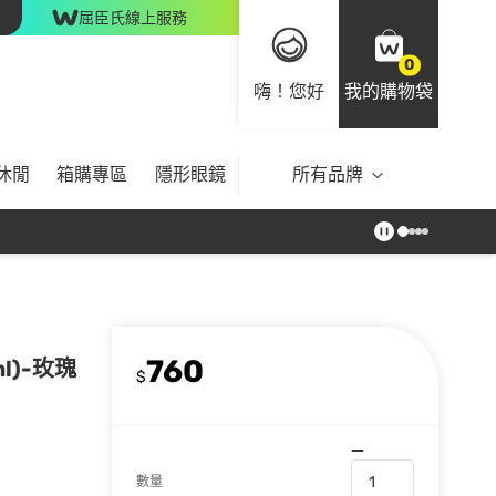
屈臣氏線上服務
0
嗨！您好
我的購物袋
休閒
箱購專區
隱形眼鏡
所有品牌
760
l)-玫瑰
$
數量