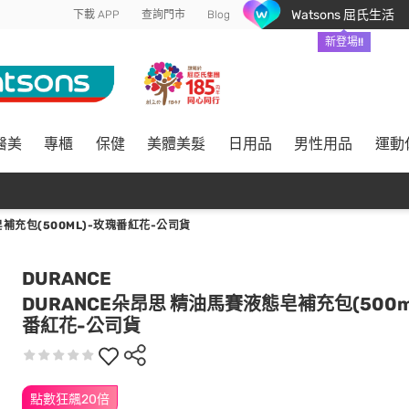
Watsons 屈氏生活
下載 APP
查詢門市
Blog
新登場!!
醫美
專櫃
保健
美體美髮
日用品
男性用品
運動
補充包(500ML)-玫瑰番紅花-公司貨
DURANCE
DURANCE朵昂思 精油馬賽液態皂補充包(500m
番紅花-公司貨
點數狂飆20倍