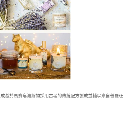
分組成基於馬賽皂濃縮物採用古老的傳統配方製成並輔以來自普羅旺