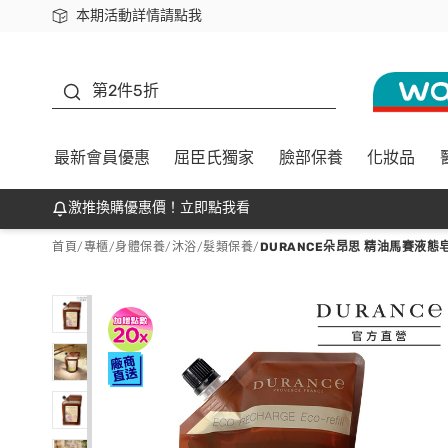
本期活動詳情請點我
下載app最高回饋$350
善存
第2件5折
最新會員優惠
屈臣氏獨家
臉部保養
化妝品
激推換購優惠價！立即點我看
首頁
/
專櫃
/
身體保養
/
沐浴/髮類保養
/
DURANCE朵昂思 精油馬賽液態皂