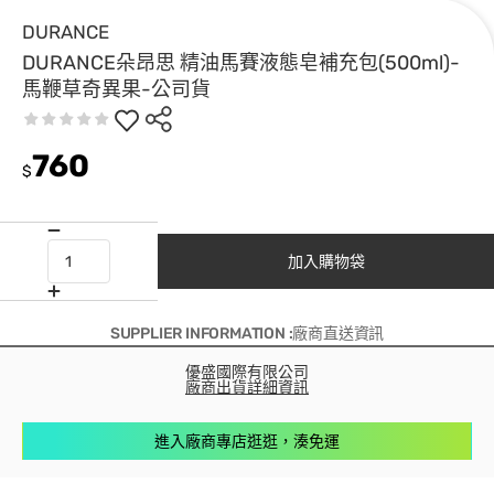
DURANCE
DURANCE朵昂思 精油馬賽液態皂補充包(500ml)-
馬鞭草奇異果-公司貨
760
$
加入購物袋
SUPPLIER INFORMATION :廠商直送資訊
優盛國際有限公司
廠商出貨詳細資訊
進入廠商專店逛逛，湊免運