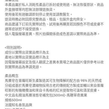
本產品屬於私人消耗性產品已拆封或使用過、無法恢復原狀、商品
外盒損壞等均恕無法辦理退換貨。
使用後若有過敏請即刻停止使用並請教醫生。
退貨時務必附回原完整商品、贈品、包裝外盒均齊全。
商品建議下訂前先實際試色、試用後再購買若因顏色不符或皮膚不
適等症狀恕不接受退換。
個人電腦螢幕差異、照片拍攝關係造成色差請以實際商品為準。
<特別說明>
成份以實際出貨實品標示為主
產地以實際出貨實品標示為主
因電腦螢幕設定及個人觀感之差異本賣場之商品圖片僅供參考以收
到實際商品為準請見諒。
產品概念
馬賽皂在普羅旺斯生產製造其可生物降解的配方由 98% 的天然成
分組成基於馬賽皂濃縮物採用古老的傳統配方製成並輔以來自普羅
旺斯的有機橄欖油和來自卡馬格的紅米提取物可溫和清潔皮膚。
中文品名精油馬賽液態皂補充包(500ml)-馬鞭草奇異果
規格500ml
法國知名香氛品牌