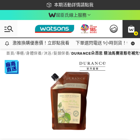
下載app最高回饋$350
本期活動詳情請點我
屈臣氏線上服務
0
激推換購優惠價！立即點我看
激推換購優惠價！立即點我看
下單選閃電送 1小時到貨！領神券
首頁
/
專櫃
/
身體保養
/
沐浴/髮類保養
/
DURANCE朵昂思 精油馬賽液態皂補充包