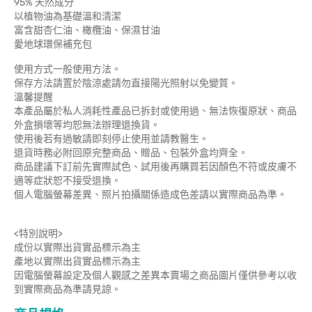
95% 天然成分
以植物油為基礎溫和清潔
富含甜杏仁油、橄欖油、保濕甘油
愛地球環保補充包
使用方式一般使用方法。
保存方法請置於陰涼處請勿直接陽光照射以免變質。
溫馨提醒
本產品屬於私人消耗性產品已拆封或使用過、無法恢復原狀、商品
外盒損壞等均恕無法辦理退換貨。
使用後若有過敏請即刻停止使用並請教醫生。
退貨時務必附回原完整商品、贈品、包裝外盒均齊全。
商品建議下訂前先實際試色、試用後再購買若因顏色不符或皮膚不
適等症狀恕不接受退換。
個人電腦螢幕差異、照片拍攝關係造成色差請以實際商品為準。
<特別說明>
成份以實際出貨實品標示為主
產地以實際出貨實品標示為主
因電腦螢幕設定及個人觀感之差異本賣場之商品圖片僅供參考以收
到實際商品為準請見諒。