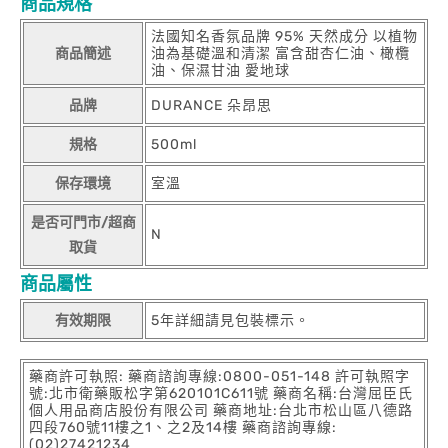
商品規格
法國知名香氛品牌 95% 天然成分 以植物
商品簡述
油為基礎溫和清潔 富含甜杏仁油、橄欖
油、保濕甘油 愛地球
品牌
DURANCE 朵昂思
規格
500ml
保存環境
室溫
是否可門市/超商
N
取貨
商品屬性
有效期限
5年詳細請見包裝標示。
藥商許可執照: 藥商諮詢專線:0800-051-148 許可執照字
號:北市衛藥販松字第620101C611號 藥商名稱:台灣屈臣氏
個人用品商店股份有限公司 藥商地址:台北市松山區八德路
四段760號11樓之1、之2及14樓 藥商諮詢專線:
(02)27421234