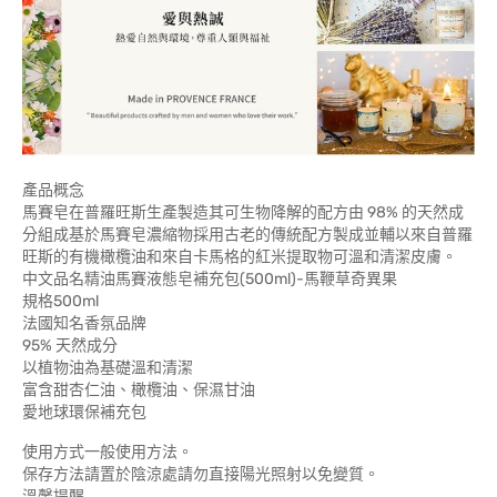
產品概念
馬賽皂在普羅旺斯生產製造其可生物降解的配方由 98% 的天然成
分組成基於馬賽皂濃縮物採用古老的傳統配方製成並輔以來自普羅
旺斯的有機橄欖油和來自卡馬格的紅米提取物可溫和清潔皮膚。
中文品名精油馬賽液態皂補充包(500ml)-馬鞭草奇異果
規格500ml
法國知名香氛品牌
95% 天然成分
以植物油為基礎溫和清潔
富含甜杏仁油、橄欖油、保濕甘油
愛地球環保補充包
使用方式一般使用方法。
保存方法請置於陰涼處請勿直接陽光照射以免變質。
溫馨提醒