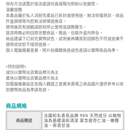
保存方法請置於陰涼處請勿直接陽光照射以免變質。
溫馨提醒
本產品屬於私人消耗性產品已拆封或使用過、無法恢復原狀、商品
外盒損壞等均恕無法辦理退換貨。
使用後若有過敏請即刻停止使用並請教醫生。
退貨時務必附回原完整商品、贈品、包裝外盒均齊全。
商品建議下訂前先實際試色、試用後再購買若因顏色不符或皮膚不
適等症狀恕不接受退換。
個人電腦螢幕差異、照片拍攝關係造成色差請以實際商品為準。
<特別說明>
成份以實際出貨實品標示為主
產地以實際出貨實品標示為主
因電腦螢幕設定及個人觀感之差異本賣場之商品圖片僅供參考以收
到實際商品為準請見諒。
商品規格
法國知名香氛品牌 95% 天然成分 以植物
商品簡述
油為基礎溫和清潔 富含甜杏仁油、橄欖
油、保濕甘油