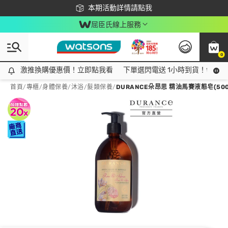
下載app最高回饋$350
本期活動詳情請點我
屈臣氏線上服務
0
激推換購優惠價！立即點我看
激推換購優惠價！立即點我看
下單選閃電送 1小時到貨！領神券
首頁
/
專櫃
/
身體保養
/
沐浴/髮類保養
/
DURANCE朵昂思 精油馬賽液態皂(50