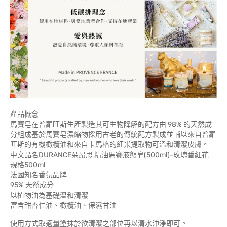
產品概念
馬賽皂在普羅旺斯生產製造其可生物降解的配方由 98% 的天然成
分組成基於馬賽皂濃縮物採用古老的傳統配方製成並輔以來自普羅
旺斯的有機橄欖油和來自卡馬格的紅米提取物可溫和清潔皮膚。
中文品名DURANCE朵昂思 精油馬賽液態皂(500ml)-玫瑰番紅花
規格500ml
法國知名香氛品牌
95% 天然成分
以植物油為基礎溫和清潔
富含甜杏仁油、橄欖油、保濕甘油
使用方式取適量塗抹於欲清潔之部位再以清水沖淨即可。