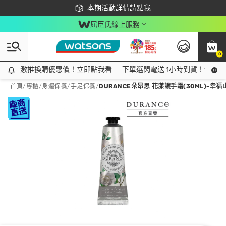
下載app最高回饋$350
本期活動詳情請點我
屈臣氏線上服務
0
激推換購優惠價！立即點我看
激推換購優惠價！立即點我看
下單選閃電送 1小時到貨！領神券
首頁
/
專櫃
/
身體保養
/
手足保養
/
DURANCE朵昂思 花漾護手霜(30ML)-幸