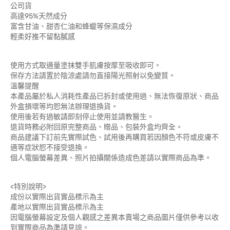
公司貨
高達95%天然成分
富含甘油、甜杏仁油和蜂蠟等保濕成分
輕柔好推不留黏膩感
使用方式取適量塗抹雙手肌膚按摩至吸收即可。
保存方法請置於陰涼處請勿直接陽光照射以免變質。
溫馨提醒
本產品屬於私人消耗性產品已拆封或使用過、無法恢復原狀、商品
外盒損壞等均恕無法辦理退換貨。
使用後若有過敏請即刻停止使用並請教醫生。
退貨時務必附回原完整商品、贈品、包裝外盒均齊全。
商品建議下訂前先實際試色、試用後再購買若因顏色不符或皮膚不
適等症狀恕不接受退換。
個人電腦螢幕差異、照片拍攝關係造成色差請以實際商品為準。
<特別說明>
成份以實際出貨實品標示為主
產地以實際出貨實品標示為主
因電腦螢幕設定及個人觀感之差異本賣場之商品圖片僅供參考以收
到實際商品為準請見諒。