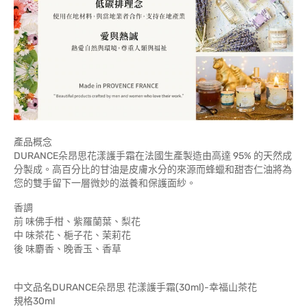
產品概念
DURANCE朵昂思花漾護手霜在法國生產製造由高達 95% 的天然成
分製成。高百分比的甘油是皮膚水分的來源而蜂蠟和甜杏仁油將為
您的雙手留下一層微妙的滋養和保護面紗。
香調
前 味佛手柑、紫羅蘭葉、梨花
中 味茶花、梔子花、茉莉花
後 味麝香、晚香玉、香草
中文品名DURANCE朵昂思 花漾護手霜(30ml)-幸福山茶花
規格30ml