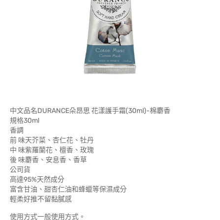
中文品名DURANCE朵昂思 花漾護手霜(30ml)-棉麝香
規格30ml
香調
前 味天芥菜、杏仁花、牡丹
中 味紫羅蘭花、檀香、玫瑰
後 味麝香、安息香、香草
公司貨
高達95%天然成分
富含甘油、甜杏仁油和蜂蠟等保濕成分
輕柔好推不留黏膩感
使用方式一般使用方式。