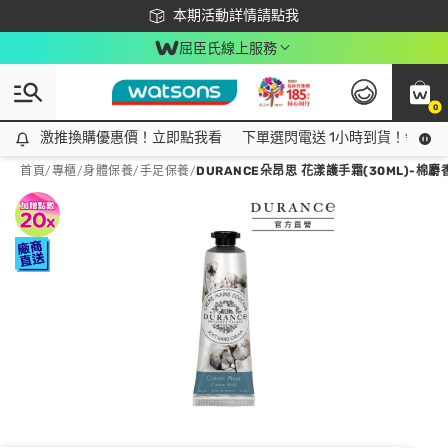
下載app最高回饋$350
本期活動詳情請點我
屈臣氏線上服務
0
激推換購優惠價！立即點我看
激推換購優惠價！立即點我看
下單選閃電送 1小時到貨！領神券
首頁
/
專櫃
/
身體保養
/
手足保養
/
DURANCE朵昂思 花漾護手霜(30ML)-棉麝