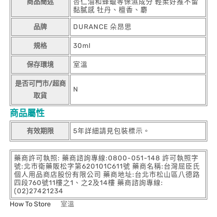
商品簡述
杏仁油和蜂蠟等保濕成分 輕柔好推不留
黏膩感 牡丹、檀香、麝
品牌
DURANCE 朵昂思
規格
30ml
保存環境
室溫
是否可門市/超商
N
取貨
商品屬性
有效期限
5年詳細請見包裝標示。
藥商許可執照: 藥商諮詢專線:0800-051-148 許可執照字
號:北市衛藥販松字第620101C611號 藥商名稱:台灣屈臣氏
個人用品商店股份有限公司 藥商地址:台北市松山區八德路
四段760號11樓之1、之2及14樓 藥商諮詢專線:
(02)27421234
How To Store
室溫