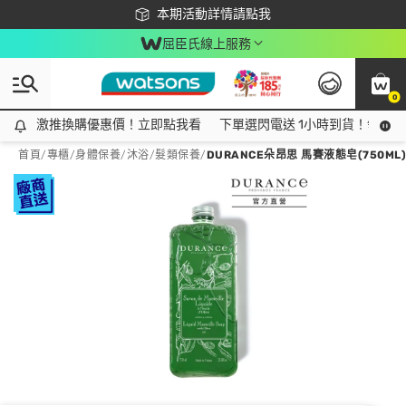
下載app最高回饋$350
本期活動詳情請點我
屈臣氏線上服務
0
激推換購優惠價！立即點我看
激推換購優惠價！立即點我看
下單選閃電送 1小時到貨！領神券
首頁
/
專櫃
/
身體保養
/
沐浴/髮類保養
/
DURANCE朵昂思 馬賽液態皂(750ML