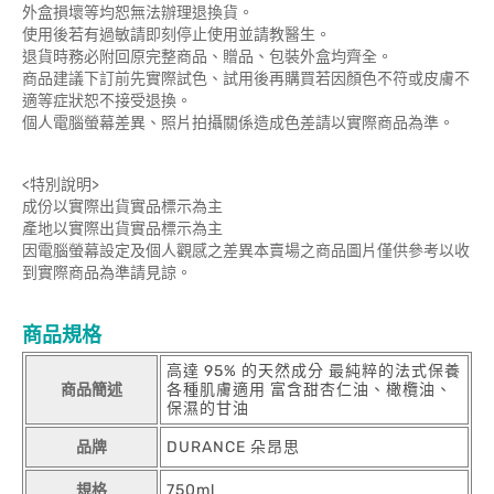
外盒損壞等均恕無法辦理退換貨。
使用後若有過敏請即刻停止使用並請教醫生。
退貨時務必附回原完整商品、贈品、包裝外盒均齊全。
商品建議下訂前先實際試色、試用後再購買若因顏色不符或皮膚不
適等症狀恕不接受退換。
個人電腦螢幕差異、照片拍攝關係造成色差請以實際商品為準。
<特別說明>
成份以實際出貨實品標示為主
產地以實際出貨實品標示為主
因電腦螢幕設定及個人觀感之差異本賣場之商品圖片僅供參考以收
到實際商品為準請見諒。
商品規格
高達 95% 的天然成分 最純粹的法式保養
商品簡述
各種肌膚適用 富含甜杏仁油、橄欖油、
保濕的甘油
品牌
DURANCE 朵昂思
規格
750ml