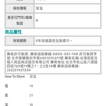
保存環境
室溫
是否可門市/超商
N
取貨
商品屬性
有效期限
5年詳細請見包裝標示。
藥商許可執照: 藥商諮詢專線:0800-051-148 許可執照字
號:北市衛藥販松字第620101C611號 藥商名稱:台灣屈臣氏
個人用品商店股份有限公司 藥商地址:台北市松山區八德路
四段760號11樓之1、之2及14樓 藥商諮詢專線:
(02)27421234
How To Store
室溫
寬
14
高
21
深
15