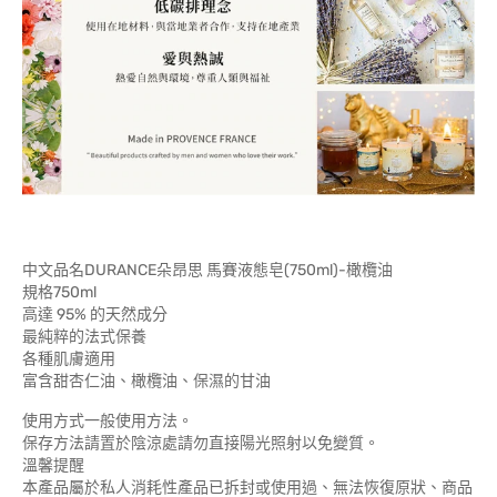
中文品名DURANCE朵昂思 馬賽液態皂(750ml)-橄欖油
規格750ml
高達 95% 的天然成分
最純粹的法式保養
各種肌膚適用
富含甜杏仁油、橄欖油、保濕的甘油
使用方式一般使用方法。
保存方法請置於陰涼處請勿直接陽光照射以免變質。
溫馨提醒
本產品屬於私人消耗性產品已拆封或使用過、無法恢復原狀、商品