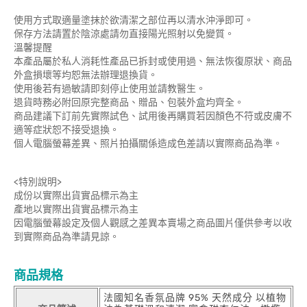
使用方式取適量塗抹於欲清潔之部位再以清水沖淨即可。
保存方法請置於陰涼處請勿直接陽光照射以免變質。
溫馨提醒
本產品屬於私人消耗性產品已拆封或使用過、無法恢復原狀、商品
外盒損壞等均恕無法辦理退換貨。
使用後若有過敏請即刻停止使用並請教醫生。
退貨時務必附回原完整商品、贈品、包裝外盒均齊全。
商品建議下訂前先實際試色、試用後再購買若因顏色不符或皮膚不
適等症狀恕不接受退換。
個人電腦螢幕差異、照片拍攝關係造成色差請以實際商品為準。
<特別說明>
成份以實際出貨實品標示為主
產地以實際出貨實品標示為主
因電腦螢幕設定及個人觀感之差異本賣場之商品圖片僅供參考以收
到實際商品為準請見諒。
商品規格
法國知名香氛品牌 95% 天然成分 以植物