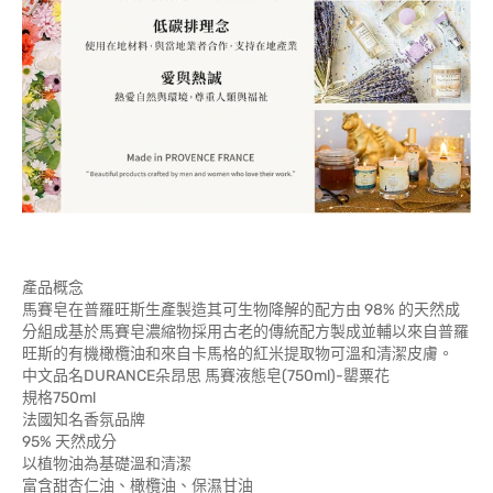
產品概念
馬賽皂在普羅旺斯生產製造其可生物降解的配方由 98% 的天然成
分組成基於馬賽皂濃縮物採用古老的傳統配方製成並輔以來自普羅
旺斯的有機橄欖油和來自卡馬格的紅米提取物可溫和清潔皮膚。
中文品名DURANCE朵昂思 馬賽液態皂(750ml)-罌粟花
規格750ml
法國知名香氛品牌
95% 天然成分
以植物油為基礎溫和清潔
富含甜杏仁油、橄欖油、保濕甘油