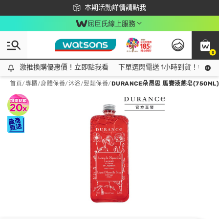
下載app最高回饋$350
本期活動詳情請點我
屈臣氏線上服務
0
激推換購優惠價！立即點我看
激推換購優惠價！立即點我看
下單選閃電送 1小時到貨！領神券
首頁
/
專櫃
/
身體保養
/
沐浴/髮類保養
/
DURANCE朵昂思 馬賽液態皂(750ML