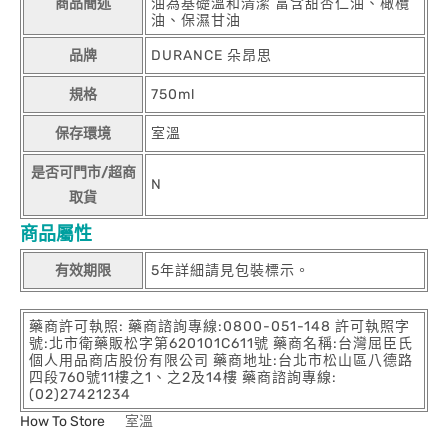
商品簡述
油為基礎溫和清潔 富含甜杏仁油、橄欖
油、保濕甘油
品牌
DURANCE 朵昂思
規格
750ml
保存環境
室溫
是否可門市/超商
N
取貨
商品屬性
有效期限
5年詳細請見包裝標示。
藥商許可執照: 藥商諮詢專線:0800-051-148 許可執照字
號:北市衛藥販松字第620101C611號 藥商名稱:台灣屈臣氏
個人用品商店股份有限公司 藥商地址:台北市松山區八德路
四段760號11樓之1、之2及14樓 藥商諮詢專線:
(02)27421234
How To Store
室溫