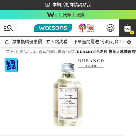
下載app最高回饋$350
本期活動詳情請點我
屈臣氏線上服務
0
激推換購優惠價！立即點我看
激推換購優惠價！立即點我看
下單選閃電送 1小時到貨！領神券
首頁
/
化妝品
/
香水/香氛
/
蠟燭/擴香/香精
/
DURANCE朵昂思 橙花大地擴香補充瓶 