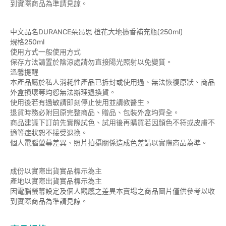
到實際商品為準請見諒。
中文品名DURANCE朵昂思 橙花大地擴香補充瓶(250ml)
規格250ml
使用方式一般使用方式
保存方法請置於陰涼處請勿直接陽光照射以免變質。
溫馨提醒
本產品屬於私人消耗性產品已拆封或使用過、無法恢復原狀、商品
外盒損壞等均恕無法辦理退換貨。
使用後若有過敏請即刻停止使用並請教醫生。
退貨時務必附回原完整商品、贈品、包裝外盒均齊全。
商品建議下訂前先實際試色、試用後再購買若因顏色不符或皮膚不
適等症狀恕不接受退換。
個人電腦螢幕差異、照片拍攝關係造成色差請以實際商品為準。
成份以實際出貨實品標示為主
產地以實際出貨實品標示為主
因電腦螢幕設定及個人觀感之差異本賣場之商品圖片僅供參考以收
到實際商品為準請見諒。