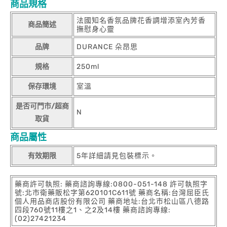
商品規格
法國知名香氛品牌花香調增添室內芳香
商品簡述
撫慰身心靈
品牌
DURANCE 朵昂思
規格
250ml
保存環境
室溫
是否可門市/超商
N
取貨
商品屬性
有效期限
5年詳細請見包裝標示。
藥商許可執照: 藥商諮詢專線:0800-051-148 許可執照字
號:北市衛藥販松字第620101C611號 藥商名稱:台灣屈臣氏
個人用品商店股份有限公司 藥商地址:台北市松山區八德路
四段760號11樓之1、之2及14樓 藥商諮詢專線:
(02)27421234