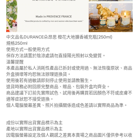
中文品名DURANCE朵昂思 橙花大地擴香補充瓶(250ml)
規格250ml
使用方式一般使用方式
保存方法請置於陰涼處請勿直接陽光照射以免變質。
溫馨提醒
本產品屬於私人消耗性產品已拆封或使用過、無法恢復原狀、商品
外盒損壞等均恕無法辦理退換貨。
使用後若有過敏請即刻停止使用並請教醫生。
退貨時務必附回原完整商品、贈品、包裝外盒均齊全。
商品建議下訂前先實際試色、試用後再購買若因顏色不符或皮膚不
適等症狀恕不接受退換。
個人電腦螢幕差異、照片拍攝關係造成色差請以實際商品為準。
成份以實際出貨實品標示為主
產地以實際出貨實品標示為主
因電腦螢幕設定及個人觀感之差異本賣場之商品圖片僅供參考以收