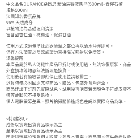
中文品名DURANCE朵昂思 精油馬賽液態皂(500ml)-青檸石榴
規格500ml
法國知名香氛品牌
95% 天然成分
以植物油為基礎溫和清潔
富含甜杏仁油、橄欖油、保濕甘油
使用方式取適量塗抹於欲清潔之部位再以清水沖淨即可。
保存方法請置於陰涼處請勿直接陽光照射以免變質。
溫馨提醒
本產品屬於私人消耗性產品已拆封或使用過、無法恢復原狀、商品
外盒損壞等均恕無法辦理退換貨。
使用後若有過敏請即刻停止使用並請教醫生。
退貨時務必附回原完整商品、贈品、包裝外盒均齊全。
商品建議下訂前先實際試色、試用後再購買若因顏色不符或皮膚不
適等症狀恕不接受退換。
個人電腦螢幕差異、照片拍攝關係造成色差請以實際商品為準。
<特別說明>
成份以實際出貨實品標示為主
產地以實際出貨實品標示為主
因電腦螢幕設定及個人觀感之差異本賣場之商品圖片僅供參考以收