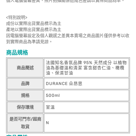
個人電腦螢幕差異、照片拍攝關係造成色差請以實際商品為準。
<特別說明>
成份以實際出貨實品標示為主
產地以實際出貨實品標示為主
因電腦螢幕設定及個人觀感之差異本賣場之商品圖片僅供參考以收
到實際商品為準請見諒。
商品規格
法國知名香氛品牌 95% 天然成分 以植物
商品簡述
油為基礎溫和清潔 富含甜杏仁油、橄欖
油、保濕甘油
品牌
DURANCE 朵昂思
規格
500ml
保存環境
室溫
是否可門市/超商
N
取貨