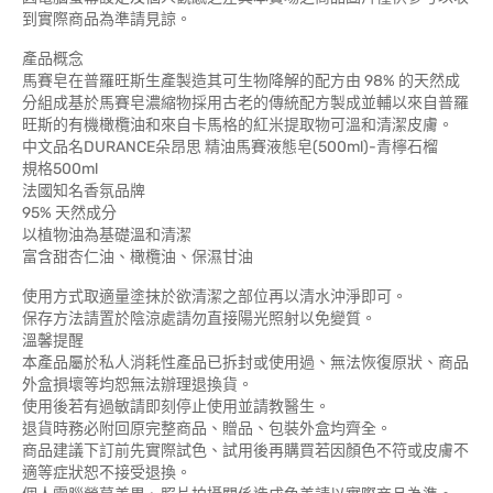
到實際商品為準請見諒。
產品概念
馬賽皂在普羅旺斯生產製造其可生物降解的配方由 98% 的天然成
分組成基於馬賽皂濃縮物採用古老的傳統配方製成並輔以來自普羅
旺斯的有機橄欖油和來自卡馬格的紅米提取物可溫和清潔皮膚。
中文品名DURANCE朵昂思 精油馬賽液態皂(500ml)-青檸石榴
規格500ml
法國知名香氛品牌
95% 天然成分
以植物油為基礎溫和清潔
富含甜杏仁油、橄欖油、保濕甘油
使用方式取適量塗抹於欲清潔之部位再以清水沖淨即可。
保存方法請置於陰涼處請勿直接陽光照射以免變質。
溫馨提醒
本產品屬於私人消耗性產品已拆封或使用過、無法恢復原狀、商品
外盒損壞等均恕無法辦理退換貨。
使用後若有過敏請即刻停止使用並請教醫生。
退貨時務必附回原完整商品、贈品、包裝外盒均齊全。
商品建議下訂前先實際試色、試用後再購買若因顏色不符或皮膚不
適等症狀恕不接受退換。