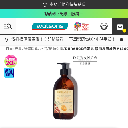
下載app最高回饋$350
本期活動詳情請點我
屈臣氏線上服務
0
激推換購優惠價！立即點我看
激推換購優惠價！立即點我看
下單選閃電送 1小時到貨！領神券
首頁
/
專櫃
/
身體保養
/
沐浴/髮類保養
/
DURANCE朵昂思 精油馬賽液態皂(50