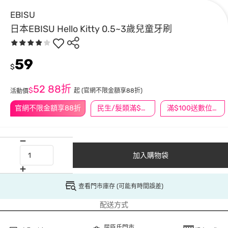
EBISU
日本EBISU Hello Kitty 0.5~3歲兒童牙刷
59
$
52
88折
$
起
(官網不限金額享88折)
活動價
官網不限金額享88折
民生/髮類滿$388送舒潔冰巾
滿$100送數位印花
加入購物袋
查看門市庫存 (可能有時間誤差)
配送方式
屈臣氏門市