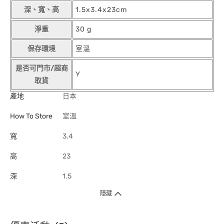
深、寬、高
1.5x3.4x23cm
淨重
30 g
保存環境
室溫
是否可門市/超商
Y
取貨
產地
日本
How To Store
室溫
寬
3.4
高
23
深
1.5
隱藏