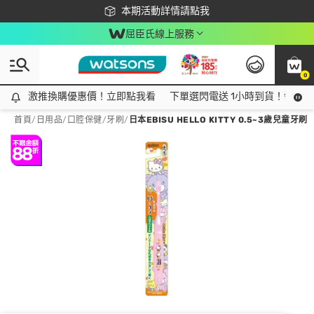
下載app最高回饋$350
本期活動詳情請點我
屈臣氏線上服務
0
激推換購優惠價！立即點我看
激推換購優惠價！立即點我看
下單選閃電送 1小時到貨！領神券
首頁
/
日用品
/
口腔保健
/
牙刷
/
日本EBISU HELLO KITTY 0.5~3歲兒童牙刷