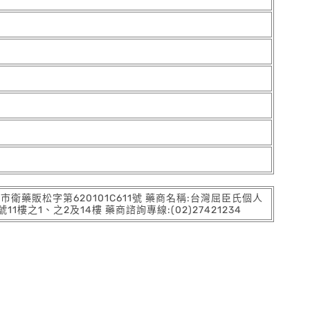
:北市衛藥販松字第620101C611號 藥商名稱:台灣屈臣氏個人
之1、之2及14樓 藥商諮詢專線:(02)27421234