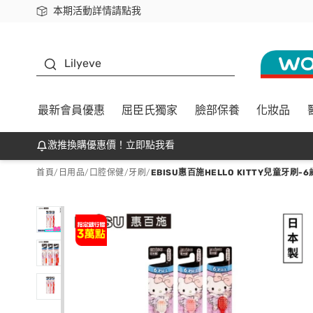
本期活動詳情請點我
下載app最高回饋$350
K beauty
Lilyeve
最新會員優惠
屈臣氏獨家
臉部保養
化妝品
激推換購優惠價！立即點我看
首頁
/
日用品
/
口腔保健
/
牙刷
/
EBISU惠百施HELLO KITTY兒童牙刷