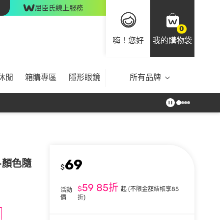
屈臣氏線上服務
0
嗨！您好
我的購物袋
休閒
箱購專區
隱形眼鏡
所有品牌
69
入-顏色隨
$
59
85折
$
起
(不限金額結帳享85
活動
價
折)