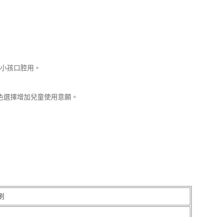
合小孩口腔用。
種顏色選擇增加兒童使用意願。
刷