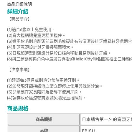
商品詳細說明
詳細介紹
【商品簡介】
(1)適合6歲以上兒童使用。
(2)寬大握柄讓兒童更穩固握住。
(3)選用軟毛刷毛刷頭前端刷毛較硬能有效清潔後排牙齒易蛀牙處適
(4)刷頭寬頭設計與牙齒接觸面積大。
(5)日規超薄型刷頭設計易於口腔內移動且易刷後排牙齒。
(6)與三麗鷗經典角色中最廣受喜愛的Hello Kitty聯名圖案推出三
【注意事項】
(1)建議每3個月或刷毛分岔時更換牙刷。
(2)如發現牙齦持續流血請立即停止使用與就醫診治。
(3)兒童應在家長陪同及指導下使用牙刷。
(4)請存放於陰涼乾爽處避免陽光直接照射。
商品規格
商品簡述
日本銷售第一名的寬頭牙
品牌
EBISU