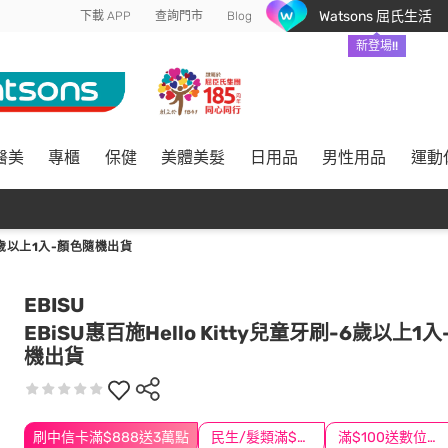
Watsons 屈氏生活
下載 APP
查詢門市
Blog
新登場!!
醫美
專櫃
保健
美體美髮
日用品
男性用品
運動
-6歲以上1入-顏色隨機出貨
EBISU
EBiSU惠百施Hello Kitty兒童牙刷-6歲以上1
機出貨
刷中信卡滿$888送3萬點
民生/髮類滿$388送舒潔冰巾
滿$100送數位印花