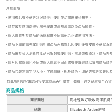
注意事項
• 使用後若有不適等狀況請停止使用並洽詢皮膚科醫生。
• 請存放於陰涼處避免陽光曝曬或高熱源處以免產品變質。
• 個人膚質對於商品的適應程度不同請配合正確使用方法。
• 商品下單前請先試用過相關產品再購買若因使用後有皮膚不適狀況
• 商品屬於私人消耗性產品已拆封或使用過、無法恢復原狀、商品外
• 圖片因電腦顯色不同或個人觀感不同而略有差異敬請以實際商品顏
• 商品包裝無論字型大小、字體粗細、瓶身顏色、印刷方式等皆會因
特此說明請客確認可接受本商品再行購買。如有上述之疑慮請至百貨
商品規格
商品簡述
質地輕盈好吸收潤澤肌膚
品牌
Elizabeth Arden雅頓