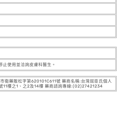
停止使用並洽詢皮膚科醫生。
:北市衛藥販松字第620101C611號 藥商名稱:台灣屈臣氏個人
之1、之2及14樓 藥商諮詢專線:(02)27421234