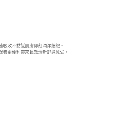
速吸收不黏膩肌膚即刻潤澤細緻。
保養更便利帶來長效清新舒適感受。