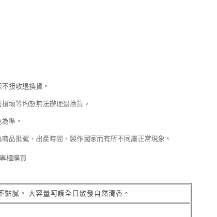
恕不接收退換貨。
盒損壞等均恕無法辦理退換貨。
色為準。
為商品批號、出產時間、製作國家而有所不同屬正常現象。
專櫃購買
不黏膩。 大容量呵護全日散發自然清香。