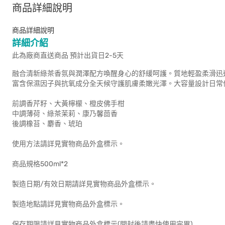
商品詳細說明
商品詳細說明
詳細介紹
此為廠商直送商品 預計出貨日2-5天
融合清新綠茶香氛與潤澤配方喚醒身心的舒緩呵護。質地輕盈柔滑迅
富含保濕因子與抗氧成分全天候守護肌膚柔嫩光澤。大容量設計日常
前調香芹籽、大黃檸檬、橙皮佛手柑
中調薄荷、綠茶茉莉、康乃馨茴香
後調橡苔、麝香、琥珀
使用方法請詳見實物商品外盒標示。
商品規格500ml*2
製造日期/有效日期請詳見實物商品外盒標示。
製造地點請詳見實物商品外盒標示。
保存期限請詳見實物商品外盒標示(開封後請盡快使用完畢)