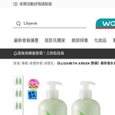
本期活動詳情請點我
下載app最高回饋$350
K beauty
Lilyeve
最新會員優惠
屈臣氏獨家
臉部保養
化妝品
激推換購優惠價！立即點我看
首頁
/
專櫃
/
身體保養
/
身體乳
/
【ELIZABETH ARDEN 雅頓】綠茶香水身