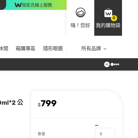
屈臣氏線上服務
0
嗨！您好
我的購物袋
休閒
箱購專區
隱形眼鏡
所有品牌
799
ml*2 公
$
數量