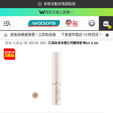
下載app最高回饋$350
本期活動詳情請點我
屈臣氏線上服務
0
激推換購優惠價！立即點我看
激推換購優惠價！立即點我看
下單選閃電送 1小時到貨！領神券
首頁
/
化妝品
/
眼/眉彩妝
/
眼影
/
艾森絲果凍寶石閃耀眼影棒03 2.5G