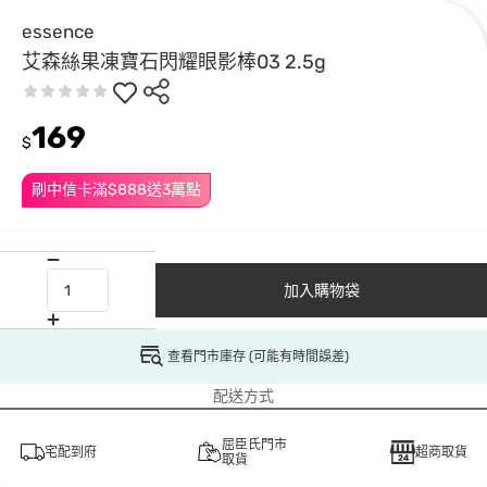
essence
艾森絲果凍寶石閃耀眼影棒03 2.5g
169
$
刷中信卡滿$888送3萬點
加入購物袋
查看門市庫存 (可能有時間誤差)
配送方式
屈臣氏門市
宅配到府
超商取貨
取貨