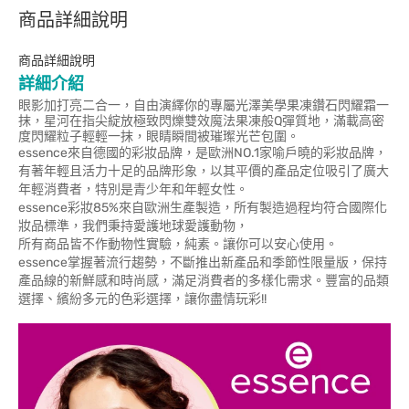
商品詳細說明
商品詳細說明
詳細介紹
眼影加打亮二合一，自由演繹你的專屬光澤美學果凍鑽石閃耀霜一
抹，星河在指尖綻放極致閃爍雙效魔法果凍般Q彈質地，滿載高密
度閃耀粒子輕輕一抹，眼睛瞬間被璀璨光芒包圍。
essence來自德國的彩妝品牌，是歐洲NO.1家喻戶曉的彩妝品牌，
有著年輕且活力十足的品牌形象，以其平價的產品定位吸引了廣大
年輕消費者，特別是青少年和年輕女性。
essence彩妝85%來自歐洲生產製造，所有製造過程均符合國際化
妝品標準，我們秉持愛護地球愛護動物，
所有商品皆不作動物性實驗，純素。讓你可以安心使用。
essence掌握著流行趨勢，不斷推出新產品和季節性限量版，保持
產品線的新鮮感和時尚感，滿足消費者的多樣化需求。豐富的品類
選擇、繽紛多元的色彩選擇，讓你盡情玩彩!!