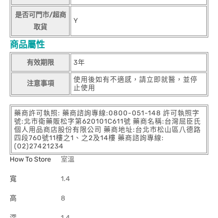
是否可門市/超商
Y
取貨
商品屬性
有效期限
3年
使用後如有不適感，請立即就醫，並停
注意事項
止使用
藥商許可執照: 藥商諮詢專線:0800-051-148 許可執照字
號:北市衛藥販松字第620101C611號 藥商名稱:台灣屈臣氏
個人用品商店股份有限公司 藥商地址:台北市松山區八德路
四段760號11樓之1、之2及14樓 藥商諮詢專線:
(02)27421234
How To Store
室溫
寬
1.4
高
8
深
1.4