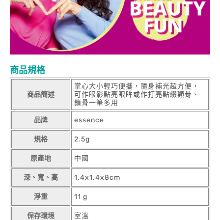
商品規格
掌心大小輕巧便攜，隨身補光超方便，
商品簡述
可作眼影點亮眼眸或作打亮點綴顴骨、
鎖骨一筆多用
品牌
essence
規格
2.5g
原產地
中國
深、寬、高
1.4x1.4x8cm
淨重
11 g
保存環境
室溫