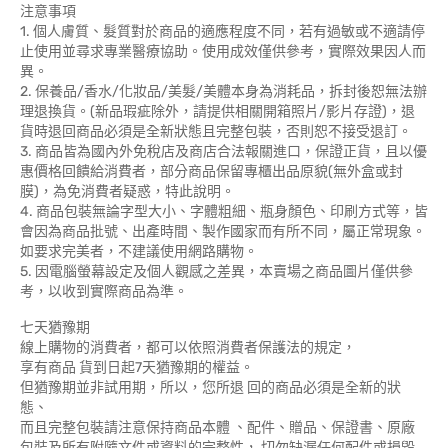
注意事項
1. 個人膚質、髮質對於商品的適應程度不同，若有過敏或不適請停
止使用並尋求專業醫療協助。使用成效僅供參考，實際效果因人而
異。
2. 保養品/香水/化妝品/美髮/美體本身為消耗品，拆封後恕無法辦
理退換貨。(新品瑕疵除外，請提供相關開箱照片/影片存證)，退
貨時退回商品必須是全新狀態且完整包裝，否則恕不接受退訂。
3. 商品皆為國內外免稅店及商店合法報關進口，保證正貨，且以優
惠價格回饋給消費者，部分商品保留專櫃出品原貌(無外盒或封
膜)，為免消費者疑惑，特此說明。
4. 商品包裝無論字型大小、字體粗細、瓶身顏色、印刷方式等，皆
會因為商品批號、出產時間、製作國家而有所不同，屬正常現象。
如要求完美者，不建議使用網路購物。
5. 因電腦螢幕設定及個人觀感之差異，本賣場之商品圖片僅供參
考，以收到實際商品為準。
七天猶豫期
線上購物的消費者，都可以依照消費者保護法的規定，
享有商品 貨到日起7天猶豫期的權益。
但猶豫期並非試用期，所以，您所退 回的商品必須是全新的狀
態、
而且完整包裝請注意保持商品本體 、配件、贈品、保證書、原廠
包裝及所有附隨文件或資料的完整性， 切勿缺漏任何配件或損毀