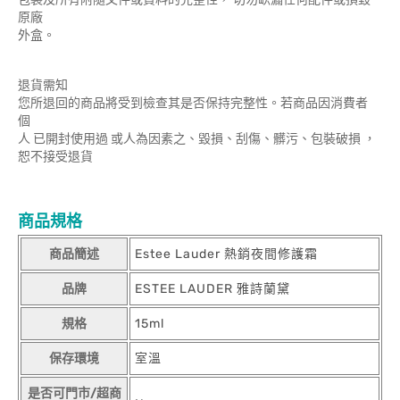
原廠
外盒。
退貨需知
您所退回的商品將受到檢查其是否保持完整性。若商品因消費者
個
人 已開封使用過 或人為因素之、毀損、刮傷、髒污、包裝破損 ，
恕不接受退貨
商品規格
商品簡述
Estee Lauder 熱銷夜間修護霜
品牌
ESTEE LAUDER 雅詩蘭黛
規格
15ml
保存環境
室溫
是否可門市/超商