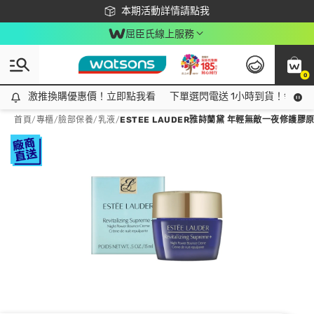
下載app最高回饋$350
本期活動詳情請點我
屈臣氏線上服務
0
激推換購優惠價！立即點我看
激推換購優惠價！立即點我看
下單選閃電送 1小時到貨！領神券
首頁
/
專櫃
/
臉部保養
/
乳液
/
ESTEE LAUDER雅詩蘭黛 年輕無敵一夜修護膠原