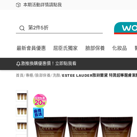
本期活動詳情請點我
下載app最高回饋$350
善存
第2件5折
最新會員優惠
屈臣氏獨家
臉部保養
化妝品
激推換購優惠價！立即點我看
首頁
/
專櫃
/
臉部保養
/
洗顏
/
ESTEE LAUDER雅詩蘭黛 特潤超導醒膚潔