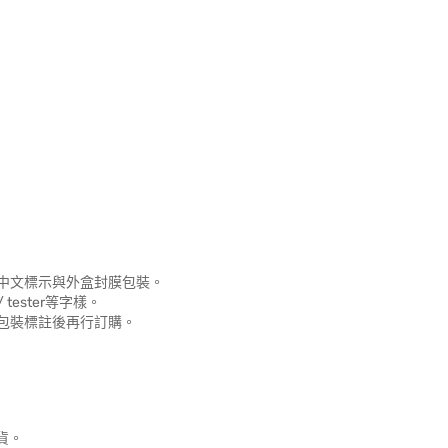
中文標示與外盒封膜包裝。
e / tester等字樣。
包裝標註後再行訂購。
貨。