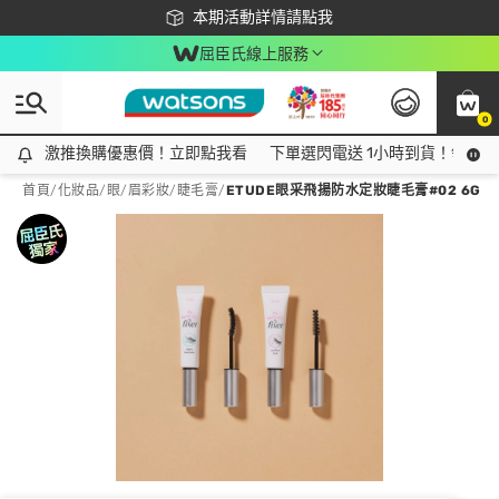
下載app最高回饋$350
本期活動詳情請點我
屈臣氏線上服務
0
激推換購優惠價！立即點我看
激推換購優惠價！立即點我看
下單選閃電送 1小時到貨！領神券
首頁
/
化妝品
/
眼/眉彩妝
/
睫毛膏
/
ETUDE眼采飛揚防水定妝睫毛膏#02 6G