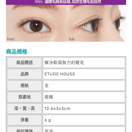
商品規格
商品簡述
解決軟塌無力的睫毛
品牌
ETUDE HOUSE
規格
支
原產地
南韓
深、寬、高
12.6x3x3cm
淨重
6 g
保存環境
室溫