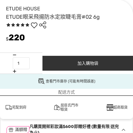
ETUDE HOUSE
ETUDE眼采飛揚防水定妝睫毛膏#02 6g
220
$
加入購物袋
查看門市庫存 (可能有時間誤差)
配送方式
屈臣氏門市
宅配到府
超商取貨
取貨
凡購買開架彩妝滿$600即贈好禮 (數量有限 送完
滿額贈
為止)