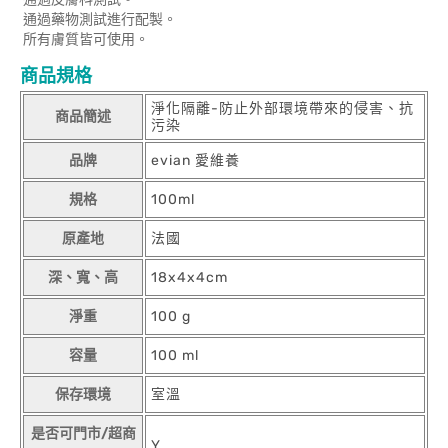
通過藥物測試進行配製。
所有膚質皆可使用。
商品規格
淨化隔離-防止外部環境帶來的侵害、抗
商品簡述
污染
品牌
evian 愛維養
規格
100ml
原產地
法國
深、寬、高
18x4x4cm
淨重
100 g
容量
100 ml
保存環境
室溫
是否可門市/超商
Y