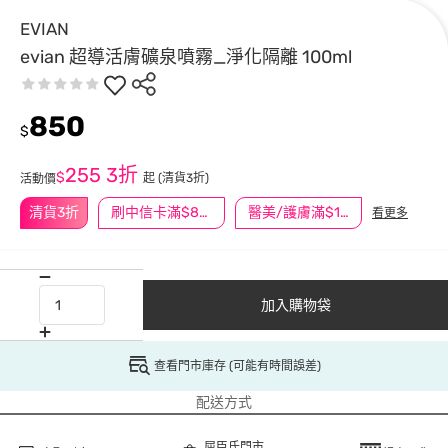
EVIAN
evian 超導活膚礦泉噴霧_淨化隔離 100ml
850
$
255
3折
$
起
(清貨3折)
活動價
清貨3折
刷中信卡滿$888送3萬點
醫美/護膚滿$1200送$200
看更多
加入購物袋
查看門市庫存 (可能有時間誤差)
配送方式
屈臣氏門市