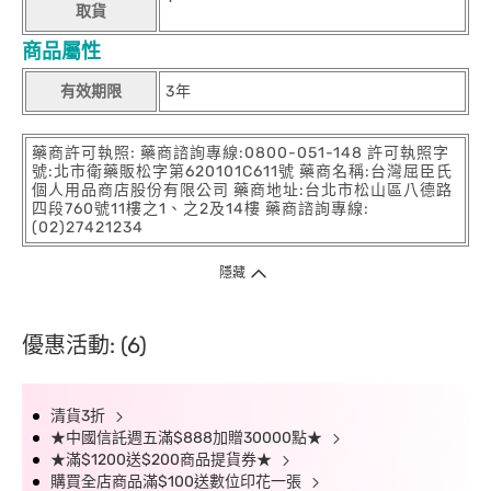
取貨
商品屬性
有效期限
3年
藥商許可執照: 藥商諮詢專線:0800-051-148 許可執照字
號:北市衛藥販松字第620101C611號 藥商名稱:台灣屈臣氏
個人用品商店股份有限公司 藥商地址:台北市松山區八德路
四段760號11樓之1、之2及14樓 藥商諮詢專線:
(02)27421234
隱藏
優惠活動: (6)
清貨3折
★中國信託週五滿$888加贈30000點★
★滿$1200送$200商品提貨券★
購買全店商品滿$100送數位印花一張