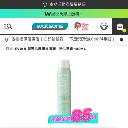
下載app最高回饋$350
本期活動詳情請點我
屈臣氏線上服務
0
激推換購優惠價！立即點我看
激推換購優惠價！立即點我看
下單選閃電送 1小時到貨！領神券
首頁
/
EVIAN 超導活膚礦泉噴霧_淨化隔離 100ML