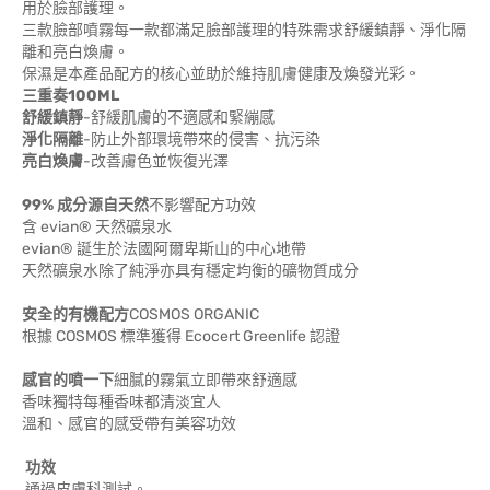
用於臉部護理。
三款臉部噴霧每一款都滿足臉部護理的特殊需求舒緩鎮靜、淨化隔
離和亮白煥膚。
保濕是本產品配方的核心並助於維持肌膚健康及煥發光彩。
三重奏100ML
舒緩鎮靜
-舒緩肌膚的不適感和緊繃感
淨化隔離
-防止外部環境帶來的侵害、抗污染
亮白煥膚
-改善膚色並恢復光澤
99% 成分源自天然
不影響配方功效
含 evian® 天然礦泉水
evian® 誕生於法國阿爾卑斯山的中心地帶
天然礦泉水除了純淨亦具有穩定均衡的礦物質成分
安
全的有機配方
COSMOS ORGANIC
根據 COSMOS 標準獲得 Ecocert Greenlife 認證
感官的噴一下
細膩的霧氣立即帶來舒適感
香味獨特每種香味都清淡宜人
溫和、感官的感受帶有美容功效
功效
通過皮膚科測試。