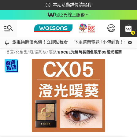
下載app最高回饋$350
本期活動詳情請點我
屈臣氏線上服務
0
激推換購優惠價！立即點我看
激推換購優惠價！立即點我看
下單選閃電送 1小時到貨！領神券
首頁
/
化妝品
/
眼/眉彩妝
/
眼影
/
EXCEL光綻時裳四色眼采05澄光暖葵