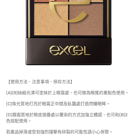
【使用方法、注意事項、保存方法】
(A)(B)絲緞光澤可塗抹於上眼窩處、也可做為眼尾的重點色使用。
(C)珠光質地打亮於眼窩正中間及臥蠶處打造閃耀眼眸。
(D)霧面質地於眼皮摺疊處以暈染的方式加強立體感、也可和(B)2
色搭配使用。
若產品掉落或受到強烈撞擊有碎裂的可能性請小心保管。