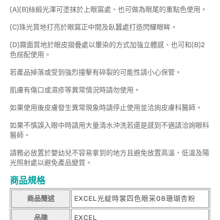
(A)(B)絲緞光澤可塗抹於上眼窩處、也可做為眼尾的重點色使用。
(C)珠光質地打亮於眼窩正中間及臥蠶處打造閃耀眼眸。
(D)霧面質地於眼皮摺疊處以暈染的方式加強立體感、也可和(B)2
色搭配使用。
若產品掉落或受到強烈撞擊有碎裂的可能性請小心保管。
肌膚有傷口或濕疹等異常情況時請勿使用。
如果使用後皮膚發生異常現象時請停止使用並洽詢皮膚科醫師。
如果不慎誤入眼中時請用大量清水沖洗若還是感到不適請洽詢眼科
醫師。
請務必放置於嬰幼兒不容易拿到的地方且避免放置高溫、低溫及陽
光照射處以避免產品變質。
商品規格
商品簡述
EXCEL光綻時裳四色眼采08珊瑚杏粉
品牌
EXCEL