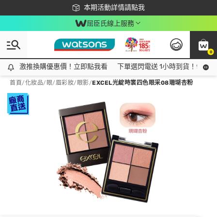
下載app最高回饋$350
本期活動詳情請點我
屈臣氏線上服務
0
激推換購優惠價！立即點我看
激推換購優惠價！立即點我看
下單選閃電送 1小時到貨！領神券
首頁
/
化妝品
/
眼/眉彩妝
/
眼影
/
EXCEL光綻時裳四色眼采08珊瑚杏粉