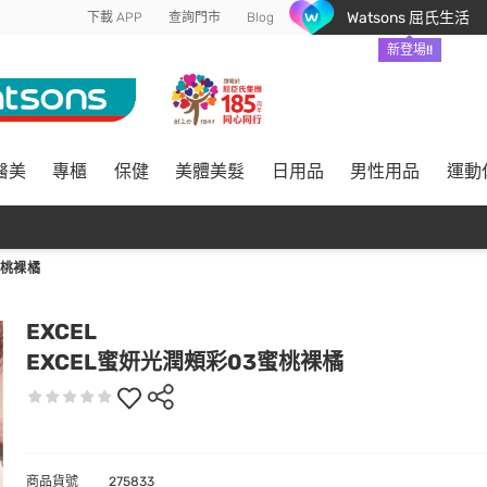
Watsons 屈氏生活
下載 APP
查詢門市
Blog
新登場!!
醫美
專櫃
保健
美體美髮
日用品
男性用品
運動
蜜桃裸橘
EXCEL
EXCEL蜜妍光潤頰彩03蜜桃裸橘
商品貨號
275833