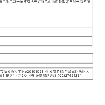
裸色系色彩一抹擁有透光好氣色由內而外散發自然光彩使臉
:北市衛藥販松字第620101C611號 藥商名稱:台灣屈臣氏個人
之1、之2及14樓 藥商諮詢專線:(02)27421234