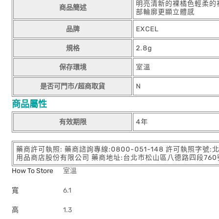
明亮清新的裸橘色輕柔的
商品簡述
部輪廓更顯立體感
品牌
EXCEL
規格
2.8g
保存環境
室溫
是否可門市/超商取貨
N
商品屬性
有效期限
4年
藥商許可執照: 藥商諮詢專線:0800-051-148 許可執照字號
用品商店股份有限公司 藥商地址:台北市松山區八德路四段760號11樓
How To Store
室溫
寬
6.1
高
1.3