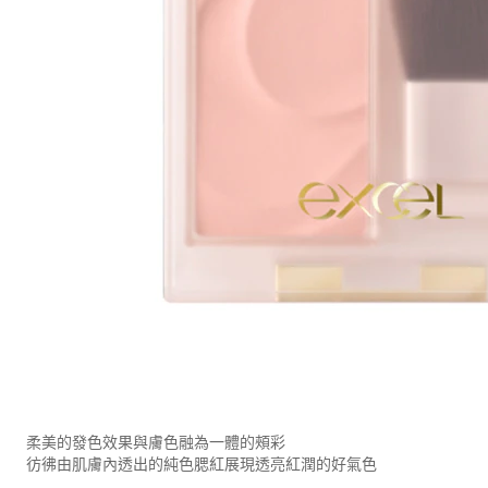
柔美的發色效果與膚色融為一體的頰彩
彷彿由肌膚內透出的純色腮紅展現透亮紅潤的好氣色