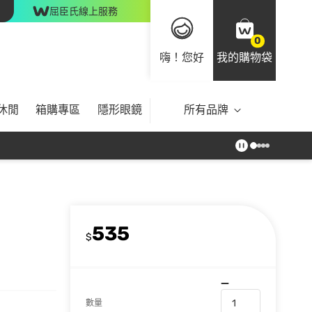
屈臣氏線上服務
0
嗨！您好
我的購物袋
休閒
箱購專區
隱形眼鏡
所有品牌
535
$
數量