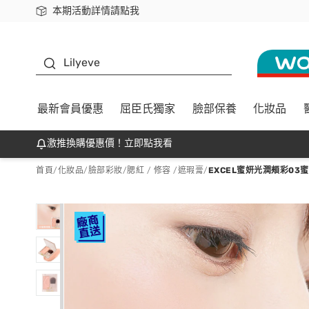
本期活動詳情請點我
下載app最高回饋$350
K beauty
Lilyeve
最新會員優惠
屈臣氏獨家
臉部保養
化妝品
激推換購優惠價！立即點我看
首頁
/
化妝品
/
臉部彩妝
/
腮紅 / 修容 /遮瑕膏
/
EXCEL蜜妍光潤頰彩03