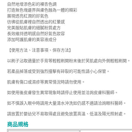
自然地增添色彩的裸杏色調
打造無色塊邊界與膚色融為一體的頰彩
展現透亮紅潤的好氣色
彷彿從肌膚裡自然透出的紅暈感
完美服貼肌膚的細膩粉質處方
長效維持透明感自然好氣色妝容
添加呵護肌膚的美容液成分
【使用方法、注意事項、保存方法】
以刷子沾取適量於手背等輕輕刷開粉末後於笑肌處向外側輕輕刷開。
若產品掉落或受到強烈撞擊有碎裂的可能性請小心保管。
肌膚有傷口或濕疹等異常情況時請勿使用。
如使用後皮膚發生異常現象時請停止使用並洽詢皮膚科醫師。
如不慎誤入眼中時請用大量清水沖洗如仍感不適請洽詢眼科醫師。
請放置於嬰幼兒不易取得處且避免放置高溫、低溫及陽光照射處。
商品規格