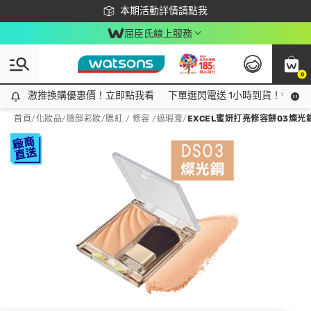
下載app最高回饋$350
本期活動詳情請點我
屈臣氏線上服務
0
激推換購優惠價！立即點我看
激推換購優惠價！立即點我看
下單選閃電送 1小時到貨！領神券
首頁
/
化妝品
/
臉部彩妝
/
腮紅 / 修容 /遮瑕膏
/
EXCEL蜜妍打亮修容餅03燦光