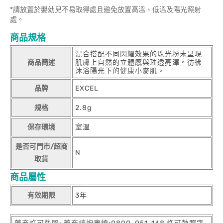
*請放置於嬰幼兒不易取得處且避免放置高溫、低溫及陽光照射
處。
商品規格
混合搭配不同閃耀效果的珠光粉末呈現
商品簡述
肌膚上自然的立體感與璀透亮澤。彷彿
沐浴陽光下的健康小麥肌。
品牌
EXCEL
規格
2.8g
保存環境
室溫
是否可門市/超商
N
取貨
商品屬性
有效期限
3年