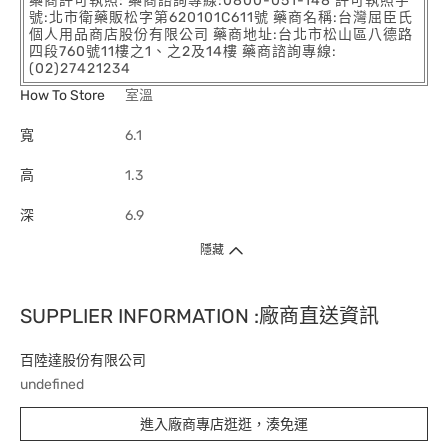
藥商許可執照: 藥商諮詢專線:0800-051-148 許可執照字
號:北市衛藥販松字第620101C611號 藥商名稱:台灣屈臣氏
個人用品商店股份有限公司 藥商地址:台北市松山區八德路
四段760號11樓之1、之2及14樓 藥商諮詢專線:
(02)27421234
How To Store
室溫
寬
6.1
高
1.3
深
6.9
隱藏
SUPPLIER INFORMATION :廠商直送資訊
百陸達股份有限公司
undefined
進入廠商專店逛逛，湊免運