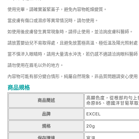
使用完畢，請確實蓋緊蓋子，避免內容物乾燥變質。
當皮膚有傷口或濕疹等異常情況時，請勿使用。
如使用後皮膚發生異常現象時，請停止使用，並洽詢皮膚科醫師。
請放置嬰幼兒不易取得處，且避免放置極高溫、極低溫及陽光照射處
當不慎滲入眼睛時，請用大量清水沖洗，若仍感不適請洽詢眼科醫師
請勿使用在眉毛以外的地方。
內容物可能有部分變白情形，純屬自然現象，非品質問題請安心使用
商品規格
高顯色度，從根部均勻上
商品簡述
命原B5、德國洋甘菊萃取
品牌
EXCEL
規格
20g
保存環境
室溫