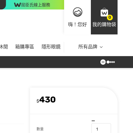
屈臣氏線上服務
0
嗨！您好
我的購物袋
休閒
箱購專區
隱形眼鏡
所有品牌
430
$
數量