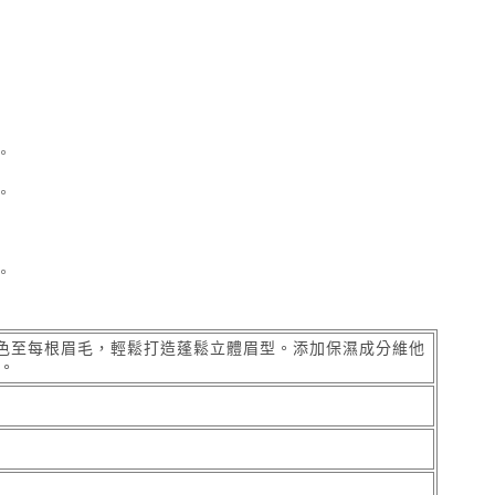
。
。
。
色至每根眉毛，輕鬆打造蓬鬆立體眉型。添加保濕成分維他
。