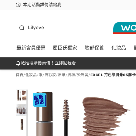
本期活動詳情請點我
下載app最高回饋$350
K beauty
Lilyeve
最新會員優惠
屈臣氏獨家
臉部保養
化妝品
激推換購優惠價！立即點我看
首頁
/
化妝品
/
眼/眉彩妝
/
眉筆/眉粉/染眉膏
/
EXCEL 持色染眉膏05摩