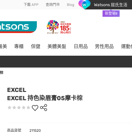
Watsons 屈氏生活
下載 APP
查詢門市
Blog
新登場!!
醫美
專櫃
保健
美體美髮
日用品
男性用品
運動
卡棕
EXCEL
EXCEL 持色染眉膏05摩卡棕
商品貨號
211520