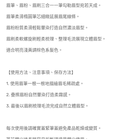
眉筆、眉粉、眉刷三合一一筆勾勒眉型宛若天成。
眉筆柔滑楕圓筆芯細緻延展眉尾線條。
眉粉粉質柔滑輕鬆暈染打造自然濃淡眉型。
眉刷柔軟螺旋刷輕柔梳理、整理毛流展現立體眉型。
適合明亮淺黃調棕色系髮色。
【使用方法、注意事項、保存方法】
1. 使用眉筆一根一根地描繪眉毛稀疏處。
2. 疊擦眉粉自然暈染打造柔霧感。
3. 最後以眉刷梳理毛流完成自然立體眉型。
每次使用後請確實蓋緊筆蓋避免產品乾燥或變質。