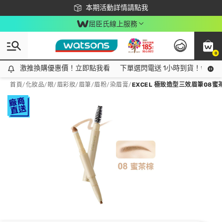
下載app最高回饋$350
本期活動詳情請點我
屈臣氏線上服務
0
激推換購優惠價！立即點我看
激推換購優惠價！立即點我看
下單選閃電送 1小時到貨！領神券
首頁
/
化妝品
/
眼/眉彩妝
/
眉筆/眉粉/染眉膏
/
EXCEL 極致造型三效眉筆08蜜