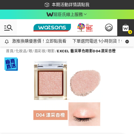
下載app最高回饋$350
本期活動詳情請點我
屈臣氏線上服務
0
激推換購優惠價！立即點我看
激推換購優惠價！立即點我看
下單選閃電送 1小時到貨！領神券
首頁
/
化妝品
/
眼/眉彩妝
/
眼影
/
EXCEL 藝采單色眼影D04漾采杏橙