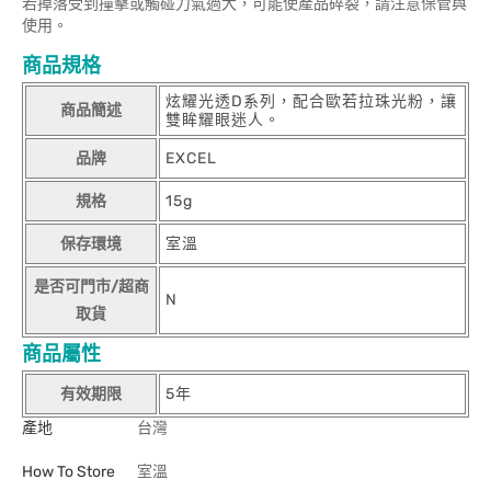
若掉落受到撞擊或觸碰力氣過大，可能使產品碎裂，請注意保管與
使用。
商品規格
炫耀光透D系列，配合歐若拉珠光粉，讓
商品簡述
雙眸耀眼迷人。
品牌
EXCEL
規格
15g
保存環境
室溫
是否可門市/超商
N
取貨
商品屬性
有效期限
5年
產地
台灣
How To Store
室溫