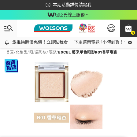
下載app最高回饋$350
本期活動詳情請點我
屈臣氏線上服務
0
激推換購優惠價！立即點我看
激推換購優惠價！立即點我看
下單選閃電送 1小時到貨！領神券
首頁
/
化妝品
/
眼/眉彩妝
/
眼影
/
EXCEL 藝采單色眼影R01香草璀杏