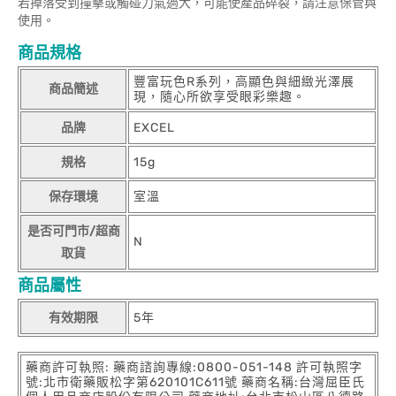
若掉落受到撞擊或觸碰力氣過大，可能使產品碎裂，請注意保管與
使用。
商品規格
豐富玩色R系列，高顯色與細緻光澤展
商品簡述
現，隨心所欲享受眼彩樂趣。
品牌
EXCEL
規格
15g
保存環境
室溫
是否可門市/超商
N
取貨
商品屬性
有效期限
5年
藥商許可執照: 藥商諮詢專線:0800-051-148 許可執照字
號:北市衛藥販松字第620101C611號 藥商名稱:台灣屈臣氏