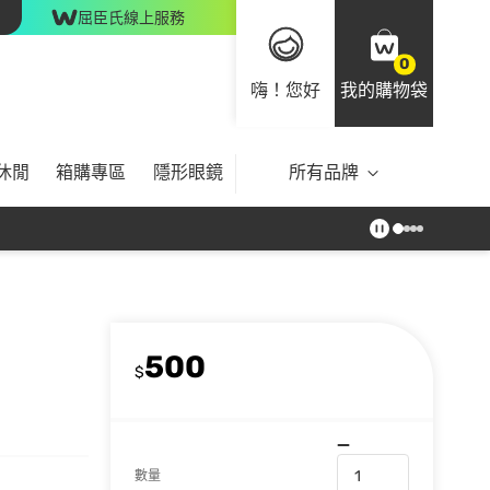
屈臣氏線上服務
0
嗨！您好
我的購物袋
休閒
箱購專區
隱形眼鏡
所有品牌
500
$
數量