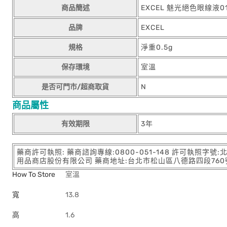
商品簡述
EXCEL 魅光絕色眼線液0
品牌
EXCEL
規格
淨重0.5g
保存環境
室溫
是否可門市/超商取貨
N
商品屬性
有效期限
3年
藥商許可執照: 藥商諮詢專線:0800-051-148 許可執照字號
用品商店股份有限公司 藥商地址:台北市松山區八德路四段760號11樓
How To Store
室溫
寬
13.8
高
1.6