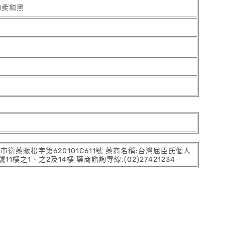
1柔和黑
:北市衛藥販松字第620101C611號 藥商名稱:台灣屈臣氏個人
之1、之2及14樓 藥商諮詢專線:(02)27421234