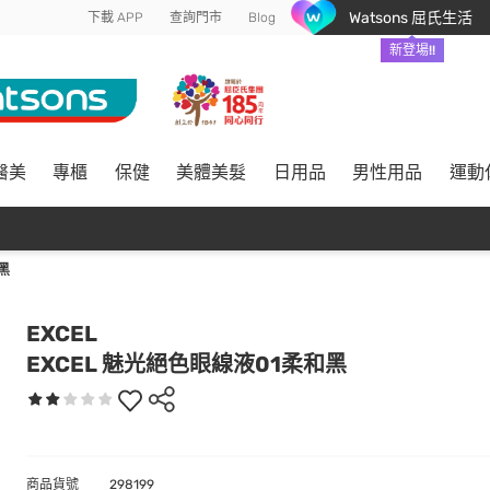
Watsons 屈氏生活
下載 APP
查詢門市
Blog
新登場!!
醫美
專櫃
保健
美體美髮
日用品
男性用品
運動
黑
EXCEL
EXCEL 魅光絕色眼線液01柔和黑
商品貨號
298199