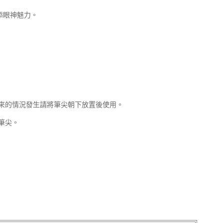
添眼神魅力。
來的情況發生請將筆尖朝下放置後使用。
筆尖。