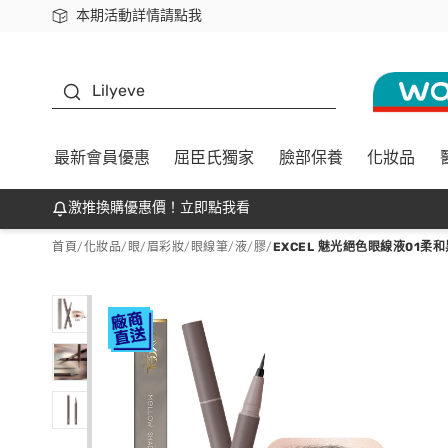
本期活動詳情請點我
下載app最高回饋$350
K beauty
Lilyeve
最新會員優惠
屈臣氏獨家
臉部保養
化妝品
激推換購優惠價！立即點我看
首頁
/
化妝品
/
眼/眉彩妝
/
眼線筆/液/膠
/
EXCEL 魅光絕色眼線液01柔和