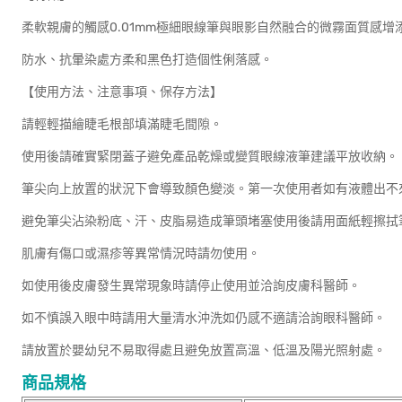
柔軟親膚的觸感0.01mm極細眼線筆與眼影自然融合的微霧面質感增
防水、抗暈染處方柔和黑色打造個性俐落感。
【使用方法、注意事項、保存方法】
請輕輕描繪睫毛根部填滿睫毛間隙。
使用後請確實緊閉蓋子避免產品乾燥或變質眼線液筆建議平放收納。
筆尖向上放置的狀況下會導致顏色變淡。第一次使用者如有液體出不
避免筆尖沾染粉底、汗、皮脂易造成筆頭堵塞使用後請用面紙輕擦拭
肌膚有傷口或濕疹等異常情況時請勿使用。
如使用後皮膚發生異常現象時請停止使用並洽詢皮膚科醫師。
如不慎誤入眼中時請用大量清水沖洗如仍感不適請洽詢眼科醫師。
請放置於嬰幼兒不易取得處且避免放置高溫、低溫及陽光照射處。
商品規格