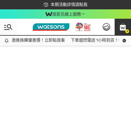
下載app最高回饋$350
本期活動詳情請點我
屈臣氏線上服務
0
激推換購優惠價！立即點我看
激推換購優惠價！立即點我看
下單選閃電送 1小時到貨！領神券