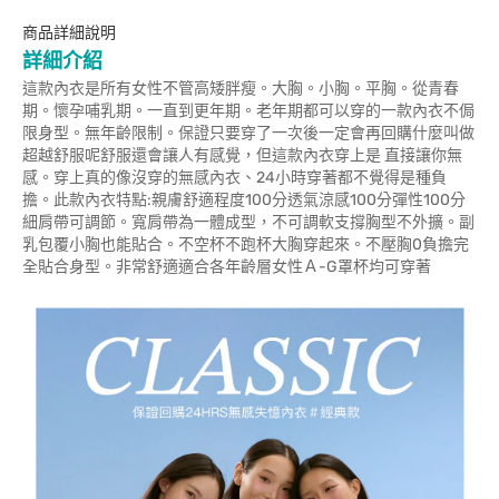
商品詳細說明
詳細介紹
這款內衣是所有女性不管高矮胖瘦。大胸。小胸。平胸。從青春
期。懷孕哺乳期。一直到更年期。老年期都可以穿的一款內衣不侷
限身型。無年齡限制。保證只要穿了一次後一定會再回購什麼叫做
超越舒服呢舒服還會讓人有感覺，但這款內衣穿上是 直接讓你無
感。穿上真的像沒穿的無感內衣、24小時穿著都不覺得是種負
擔。此款內衣特點:親膚舒適程度100分透氣涼感100分彈性100分
細肩帶可調節。寬肩帶為一體成型，不可調軟支撐胸型不外擴。副
乳包覆小胸也能貼合。不空杯不跑杯大胸穿起來。不壓胸0負擔完
全貼合身型。非常舒適適合各年齡層女性Ａ-G罩杯均可穿著