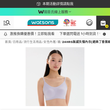
下載app最高回饋$350
本期活動詳情請點我
屈臣氏線上服務
0
激推換購優惠價！立即點我看
激推換購優惠價！立即點我看
下單選閃電送 1小時到貨！領神券
首頁
/
日用品
/
流行生活用品
/
女性內著/襪
/
24HRS無感失憶內衣(經典丁香紫細