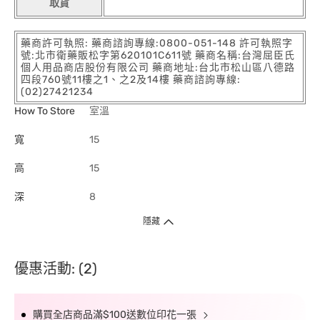
取貨
藥商許可執照: 藥商諮詢專線:0800-051-148 許可執照字
號:北市衛藥販松字第620101C611號 藥商名稱:台灣屈臣氏
個人用品商店股份有限公司 藥商地址:台北市松山區八德路
四段760號11樓之1、之2及14樓 藥商諮詢專線:
(02)27421234
How To Store
室溫
寬
15
高
15
深
8
隱藏
優惠活動: (2)
購買全店商品滿$100送數位印花一張