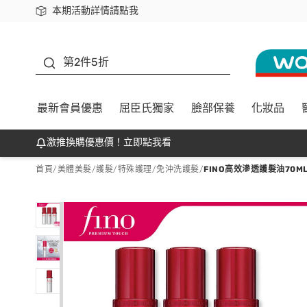
本期活動詳情請點我
下載app最高回饋$350
善存
第2件5折
最新會員優惠
屈臣氏獨家
臉部保養
化妝品
激推換購優惠價！立即點我看
首頁
/
美體美髮
/
護髮/特殊護理
/
免沖洗護髮
/
FINO高效滲透護髮油70ML