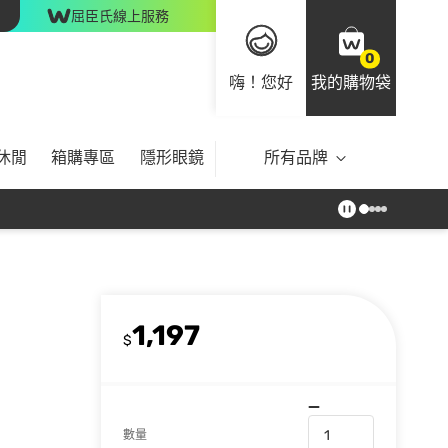
屈臣氏線上服務
0
嗨！您好
我的購物袋
休閒
箱購專區
隱形眼鏡
所有品牌
1,197
$
數量