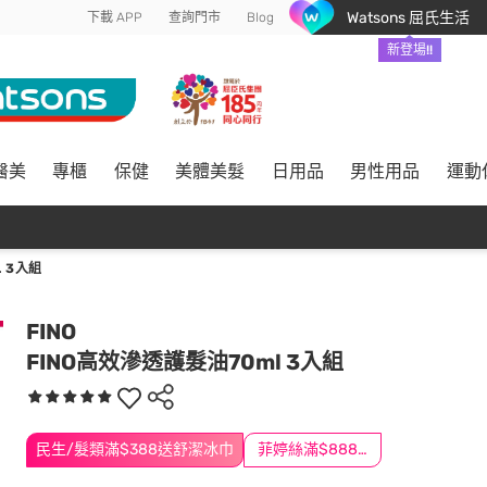
Watsons 屈氏生活
下載 APP
查詢門市
Blog
新登場!!
醫美
專櫃
保健
美體美髮
日用品
男性用品
運動
 3入組
FINO
FINO高效滲透護髮油70ml 3入組
民生/髮類滿$388送舒潔冰巾
菲婷絲滿$888折$88