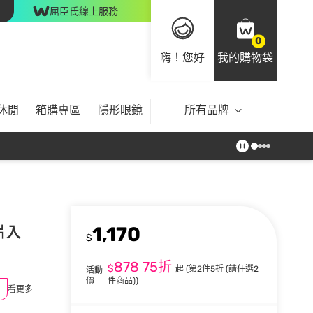
屈臣氏線上服務
0
嗨！您好
我的購物袋
休閒
箱購專區
隱形眼鏡
所有品牌
1,170
片入
$
878
75折
$
起
(第2件5折 (請任選2
活動
價
件商品))
看更多