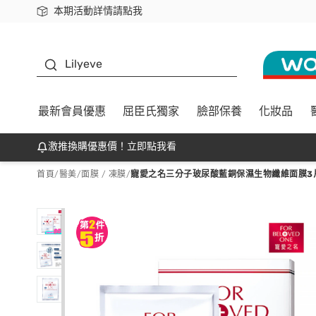
本期活動詳情請點我
下載app最高回饋$350
K beauty
Lilyeve
最新會員優惠
屈臣氏獨家
臉部保養
化妝品
激推換購優惠價！立即點我看
首頁
/
醫美
/
面膜 / 凍膜
/
寵愛之名三分子玻尿酸藍銅保濕生物纖維面膜3