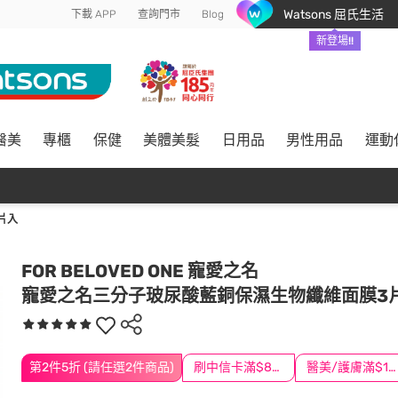
Watsons 屈氏生活
下載 APP
查詢門市
Blog
新登場!!
醫美
專櫃
保健
美體美髮
日用品
男性用品
運動
片入
FOR BELOVED ONE 寵愛之名
寵愛之名三分子玻尿酸藍銅保濕生物纖維面膜3
第2件5折 (請任選2件商品)
刷中信卡滿$888送3萬點
醫美/護膚滿$1200送$200