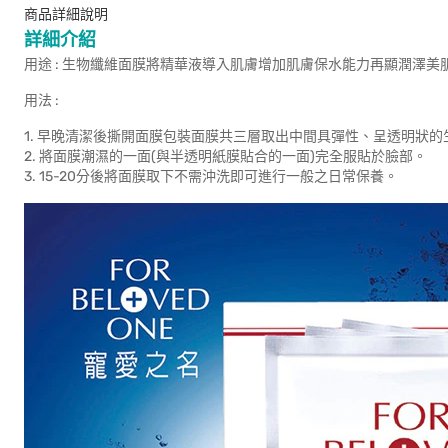
商品詳細說明
詳細介紹
用途 : 生物纖維面膜將精華液導入肌膚增加肌膚保水能力再顯潤澤美
用法 :
1. 早晚清潔後撕開面膜包裝面膜共三層取出中間具彈性、呈透明狀
2. 將面膜潮濕的一面(與半透明紙膜貼合的一面)完全服貼於臉部。
3. 15-20分後將面膜取下不需沖洗即可進行一般之日常保養。