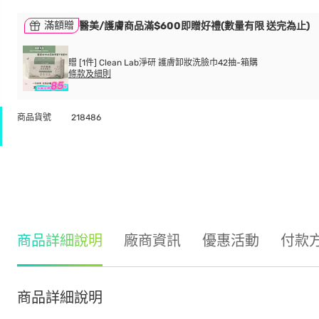
滿額贈
醫美/護膚商品滿$600即贈好禮(數量有限 送完為止)
贈 [1件] Clean Lab淨研 護膚卸妝洗臉巾42抽-箱購
條款及細則
商品貨號
218486
商品詳細說明
廠商資訊
優惠活動
付款
商品詳細說明