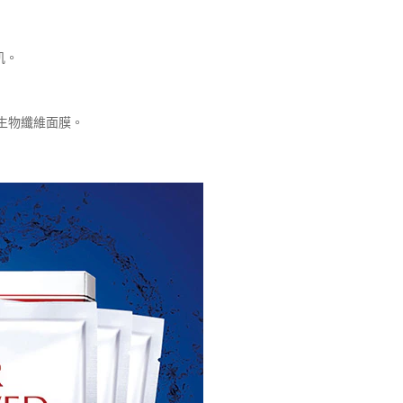
肌。
的生物纖維面膜。