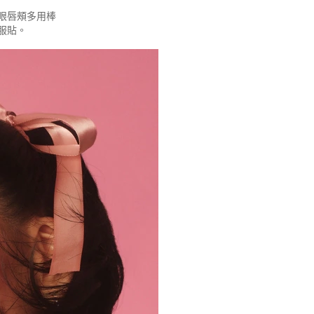
眼唇頰多用棒
服貼。