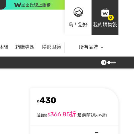
屈臣氏線上服務
0
嗨！您好
我的購物袋
休閒
箱購專區
隱形眼鏡
所有品牌
430
$
366
85折
$
起
(開架彩妝85折)
活動價