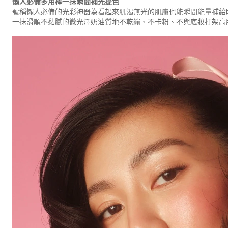
懶人必備多用棒一抹瞬間補光提色
號稱懶人必備的光彩神器為看起來肌渴無光的肌膚也能瞬間能量補給
一抹滑順不黏膩的微光澤奶油質地不乾繃、不卡粉、不與底妝打架高