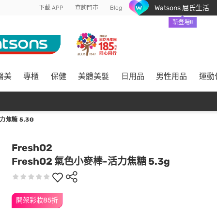
Watsons 屈氏生活
下載 APP
查詢門市
Blog
新登場!!
醫美
專櫃
保健
美體美髮
日用品
男性用品
運動
力焦糖 5.3G
FreshO2
FreshO2 氣色小麥棒-活力焦糖 5.3g
開架彩妝85折