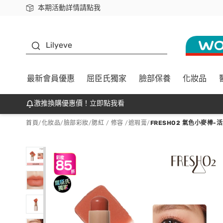
本期活動詳情請點我
下載app最高回饋$350
K beauty
Lilyeve
最新會員優惠
屈臣氏獨家
臉部保養
化妝品
激推換購優惠價！立即點我看
首頁
/
化妝品
/
臉部彩妝
/
腮紅 / 修容 /遮瑕膏
/
FRESHO2 氣色小麥棒-活