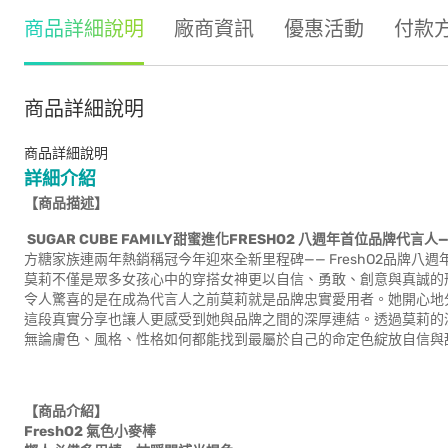
商品詳細說明
廠商資訊
優惠活動
付款
商品詳細說明
商品詳細說明
詳細介紹
【商品描述】
SUGAR CUBE FAMILY甜蜜進化FRESHO2 八週年首位品牌代言
方糖家族連兩年熱銷稱冠今年迎來全新里程碑—— FreshO2品牌八週
莫莉不僅是眾多女孩心中的穿搭女神更以自信、勇敢、創意與真誠的形象完美詮
令人驚喜的是在成為代言人之前莫莉就是品牌忠實愛用者。她開心地分享
這段真實分享也讓人更感受到她與品牌之間的深厚連結。透過莫莉的演繹Sug
無論膚色、風格、性格如何都能找到最屬於自己的命定色綻放自信與
【商品介紹】
FreshO2 氣色小麥棒