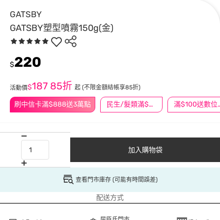
GATSBY
GATSBY塑型噴霧150g(金)
220
$
187
85折
$
起
(不限金額結帳享85折)
活動價
刷中信卡滿$888送3萬點
民生/髮類滿$388送舒潔冰巾
滿$100
加入購物袋
查看門市庫存 (可能有時間誤差)
配送方式
屈臣氏門市