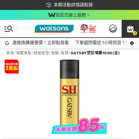
下載app最高回饋$350
本期活動詳情請點我
屈臣氏線上服務
0
激推換購優惠價！立即點我看
激推換購優惠價！立即點我看
下單選閃電送 1小時到貨！領神券
首頁
/
美體美髮
/
頭髮造型
/
髮蠟/髮膠
/
GATSBY塑型噴霧150G(金)