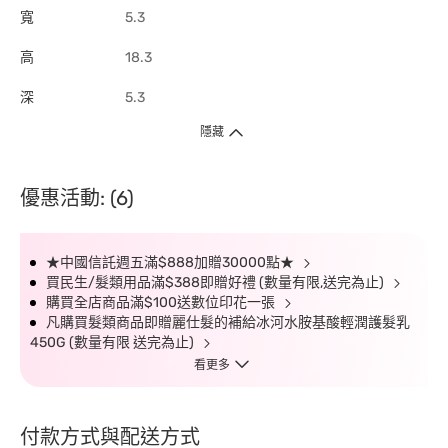
寬
5.3
高
18.3
深
5.3
隱藏
優惠活動: (6)
★中國信託週五滿$888加贈30000點★
買民生/髮類用品滿$388即贈好禮 (數量有限,送完為止)
購買全店商品滿$100送數位印花一張
凡購買髮類商品即贈麗仕髮的補給冰河水胺基酸輕潤護髮乳
450G (數量有限 送完為止)
看更多
付款方式與配送方式