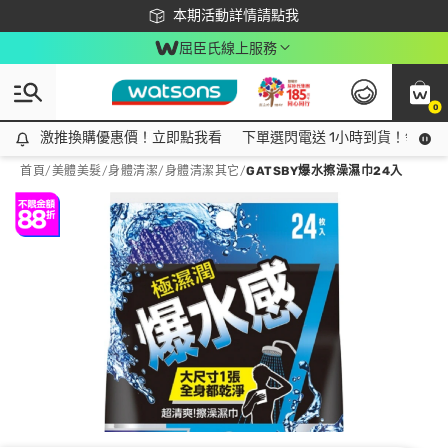
下載app最高回饋$350
本期活動詳情請點我
屈臣氏線上服務
0
激推換購優惠價！立即點我看
激推換購優惠價！立即點我看
下單選閃電送 1小時到貨！領神券
首頁
/
美體美髮
/
身體清潔
/
身體清潔其它
/
GATSBY爆水擦澡濕巾24入