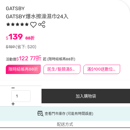
GATSBY
GATSBY爆水擦澡濕巾24入
139
$
88折
$159
(省下: $20)
122
77折
$
起
(限時結帳再88折)
活動價
限時結帳再88折
民生/髮類滿$388送舒潔冰巾
滿$100送數位印花
加入購物袋
查看門市庫存 (可能有時間誤差)
配送方式