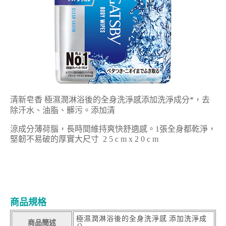
清新皂
香
極濕潤淋浴後的全身洗淨感添加洗淨成分*，去
除汗水、油脂、髒污。添加清
涼成分薄荷腦，長時間維持爽快舒適感。1張全身都乾淨，
堅韌不易破的厚實大尺寸 2 5 c m x 2 0 c m
商品規格
極濕潤淋浴後的全身洗淨感 添加洗淨成
商品簡述