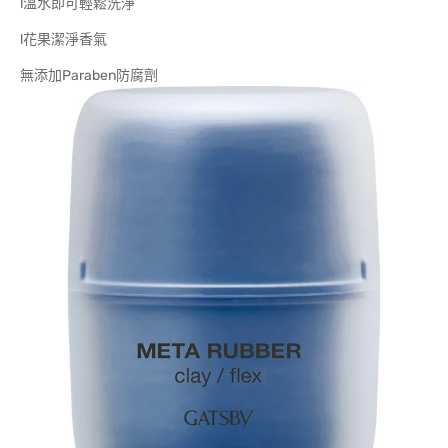
l溫水即可輕鬆洗淨
l花果潔淨香氣
無添加Paraben防腐劑