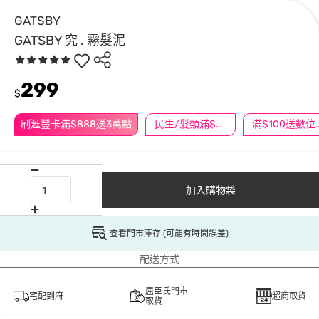
GATSBY
GATSBY 究 . 霧髮泥
299
$
刷滙豐卡滿$888送3萬點
民生/髮類滿$388送舒潔冰巾
滿$100
加入購物袋
查看門市庫存 (可能有時間誤差)
配送方式
屈臣氏門市
宅配到府
超商取貨
取貨