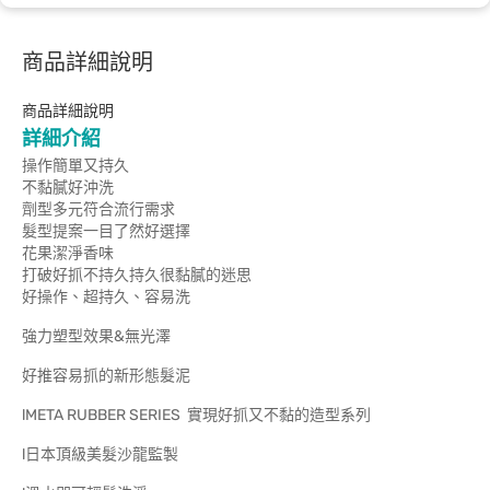
商品詳細說明
商品詳細說明
詳細介紹
操作簡單又持久
不黏膩好沖洗
劑型多元符合流行需求
髮型提案一目了然好選擇
花果潔淨香味
打破好抓不持久持久很黏膩的迷思
好操作、超持久、容易洗
強力塑型效果&無光澤
好推容易抓的新形態髮泥
lMETA RUBBER SERIES 實現好抓又不黏的造型系列
l日本頂級美髮沙龍監製