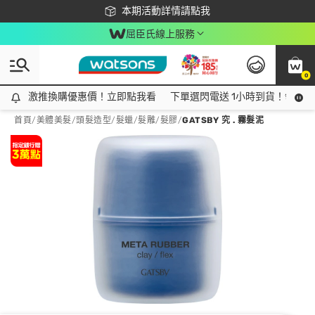
下載app最高回饋$350
本期活動詳情請點我
屈臣氏線上服務
0
激推換購優惠價！立即點我看
激推換購優惠價！立即點我看
下單選閃電送 1小時到貨！領神券
首頁
/
美體美髮
/
頭髮造型
/
髮蠟/髮雕/髮膠
/
GATSBY 究 . 霧髮泥