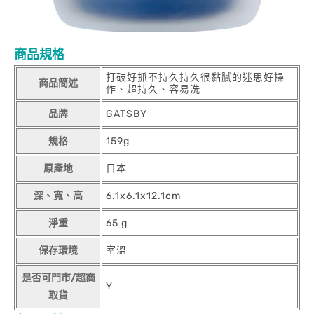
商品規格
打破好抓不持久持久很黏膩的迷思好操
商品簡述
作、超持久、容易洗
品牌
GATSBY
規格
159g
原產地
日本
深、寬、高
6.1x6.1x12.1cm
淨重
65 g
保存環境
室溫
是否可門市/超商
Y
取貨